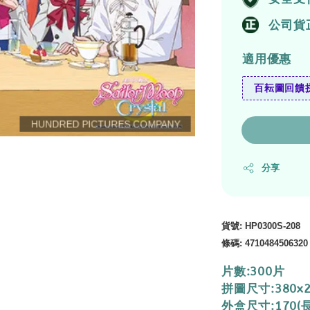
公司貨
適用優惠
百耘圖回饋拼
分享
貨號
: HP0300S-208
條碼
:
4710484506320
片數:300片
拼圖尺寸:380x
外盒尺寸:170(長