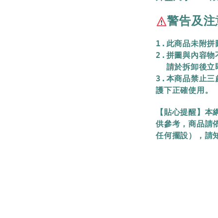
警告及注
1.此商品未附
2.拼圖與內容
  請於拆卸後
3.本商品禁止
護下正確使用。
【貼心提醒】本
供參考，商品請
任何擺設），請