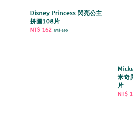
Disney Princess 閃亮公主
拼圖108片
Sale
NT$ 162
Regular
NT$ 190
price
price
Mick
米奇與
片
Sale
NT$ 
price