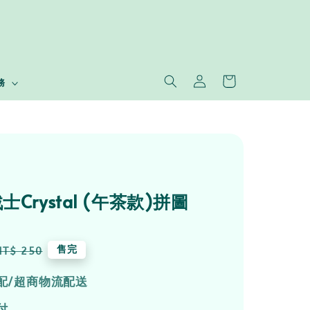
務
Crystal (午茶款)拼圖
Regular
售完
NT$ 250
price
配/超商物流配送
付