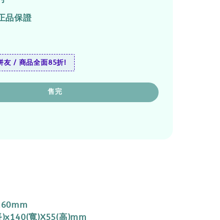
正品保證
友 / 商品全面85折!
售完
260mm
)x140(寬)X55(高)mm