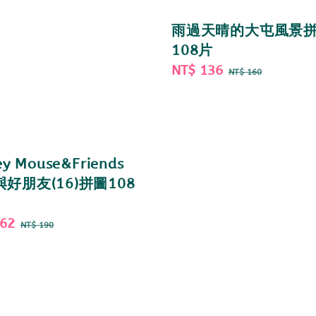
雨過天晴的大屯風景
108片
Sale
NT$ 136
Regular
NT$ 160
price
price
ey Mouse&Friends
好朋友(16)拼圖108
162
Regular
NT$ 190
price