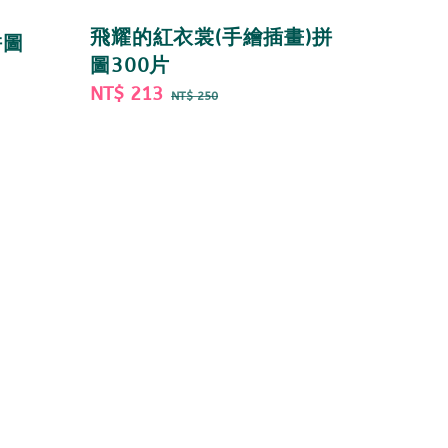
飛耀的紅衣裳(手繪插畫)拼
拼圖
圖300片
Sale
NT$ 213
Regular
NT$ 250
price
price