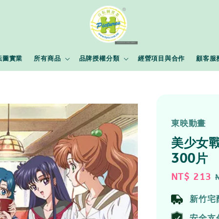
耘圖實業
所有商品
品牌授權分類
經營項目與合作
顧客服
東映動畫
美少女戰士
300片
Sale
NT$ 213
price
新竹宅
安全支