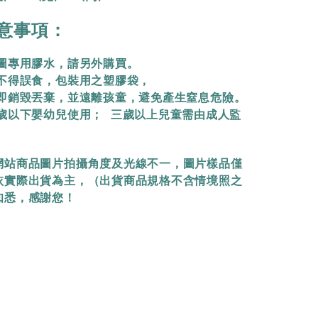
意事項：
拼圖專用膠水，請另外購買。
物不得誤食，包裝用之塑膠袋，
立即銷毀丟棄，
並遠離孩童，避免產生窒息危險。
三歲以下嬰幼兒使用； 三歲以上兒童需由成人監
網站商品圖片拍攝角度及光線不一，圖片樣品僅
依實際出貨為主，（出貨商品規格不含情境照之
知悉，感謝您！