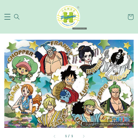
1
/
1