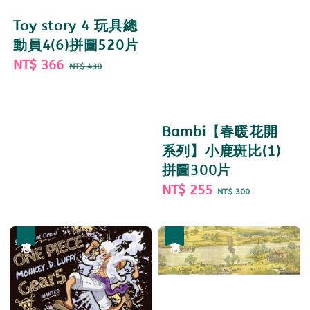
Toy story 4 玩具總
動員4(6)拼圖520片
Sale
NT$ 366
Regular
NT$ 430
price
price
Bambi【春暖花開
系列】小鹿斑比(1)
拼圖300片
Sale
NT$ 255
Regular
NT$ 300
price
price
優惠
優惠