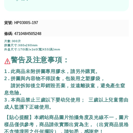
貨號
: HP0300S-197
條碼
: 4710484505248
片數:300片
拼圖尺寸:380x260mm
外盒尺寸:170(長)x140(寬)X55(高)mm
警告及注意事項：
1.此商品未附拼圖專用膠水，請另外購買。
2.拼圖與內容物不得誤食，包裝用之塑膠袋，
  請於拆卸後立即銷毀丟棄，
並遠離孩童，避免產生窒
息危險。
3.本商品禁止三歲以下嬰幼兒使用； 三歲以上兒童需由
成人監護下正確使用。
【貼心提醒】本網站商品圖片拍攝角度及光線不一，圖片
樣品僅供參考，商品請依實際出貨為主，（出貨商品規格
不含情境照之任何擺設），請知悉，感謝您！