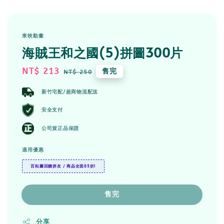
東映動畫
海賊王和之國(5)拼圖300片
Sale
NT$ 213
Regular
售完
NT$ 250
price
price
新竹宅配/超商物流配送
安全支付
公司貨正品保證
適用優惠
百耘圖回饋拼友 / 商品全面85折!
售完
分享