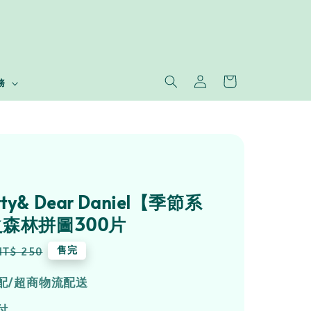
務
itty& Dear Daniel【季節系
森林拼圖300片
Regular
售完
NT$ 250
price
配/超商物流配送
付