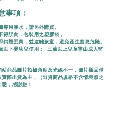
意事項：
拼圖專用膠水，請另外購買。
物不得誤食，包裝用之塑膠袋，
立即銷毀丟棄，
並遠離孩童，避免產生窒息危險。
三歲以下嬰幼兒使用； 三歲以上兒童需由成人監
網站商品圖片拍攝角度及光線不一，圖片樣品僅
依實際出貨為主，（出貨商品規格不含情境照之
知悉，感謝您！