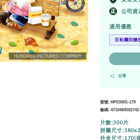
公司貨
適用優惠
百耘圖回饋拼
分享
貨號
: HP0300S-179
條碼
:
4710484502742
片數:300片
拼圖尺寸:380x
外盒尺寸:170(長