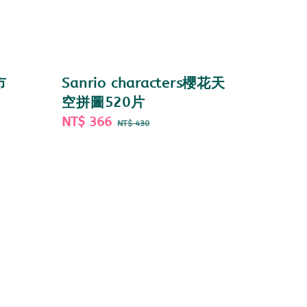
市
Sanrio characters櫻花天
空拼圖520片
Sale
NT$ 366
Regular
NT$ 430
price
price