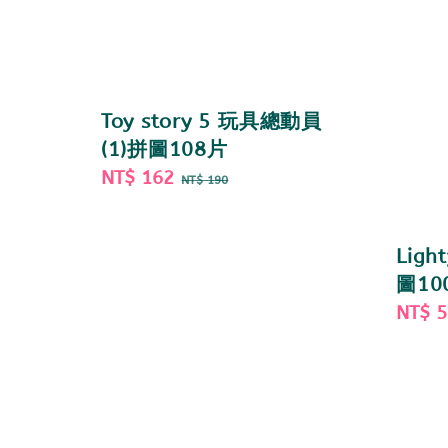
Toy story 5 玩具總動員
(1)拼圖108片
Sale
NT$ 162
Regular
NT$ 190
price
price
Lig
圖10
Sale
NT$ 
price