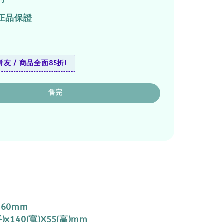
正品保證
友 / 商品全面85折!
售完
260mm
)x140(寬)X55(高)mm