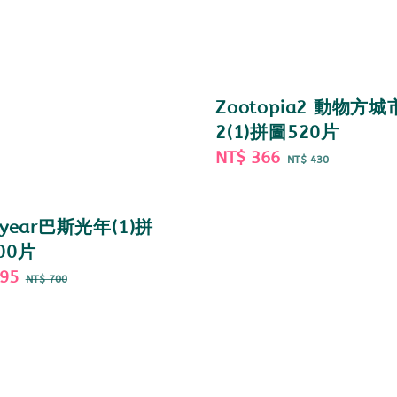
Zootopia2 動物方城
2(1)拼圖520片
Sale
NT$ 366
Regular
NT$ 430
price
price
htyear巴斯光年(1)拼
00片
595
Regular
NT$ 700
price