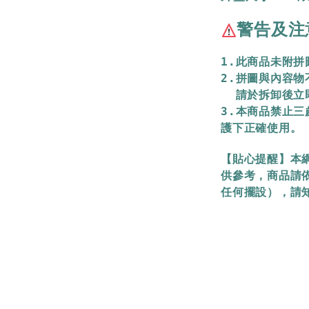
警告及注
1.此商品未附
2.拼圖與內容
  請於拆卸後
3.本商品禁止
護下正確使用。
【貼心提醒】本
供參考，商品請
任何擺設），請