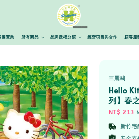
耘圖實業
所有商品
品牌授權分類
經營項目與合作
顧客服
三麗鷗
Hello K
列】春之
Sale
NT$ 213
price
新竹宅
安全支