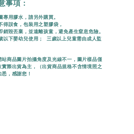
意事項：
拼圖專用膠水，請另外購買。
物不得誤食，包裝用之塑膠袋，
立即銷毀丟棄，
並遠離孩童，避免產生窒息危險。
三歲以下嬰幼兒使用； 三歲以上兒童需由成人監
網站商品圖片拍攝角度及光線不一，圖片樣品僅
依實際出貨為主，（出貨商品規格不含情境照之
知悉，感謝您！