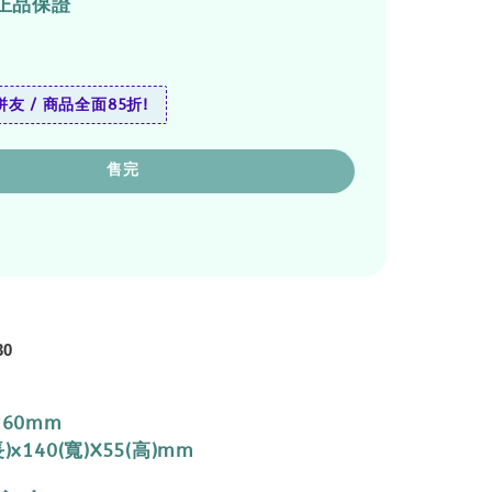
正品保證
友 / 商品全面85折!
售完
30
260mm
)x140(寬)X55(高)mm