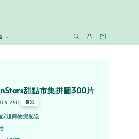
務
TwinStars甜點市集拼圖300片
Regular
售完
NT$ 250
price
配/超商物流配送
付