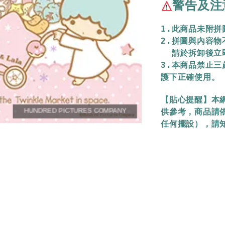
警告及注
1.此商品未附
2.拼圖與內容
  請於拆卸後
3.本商品禁止
護下正確使用。
【貼心提醒】本
供參考，商品請
任何擺設），請