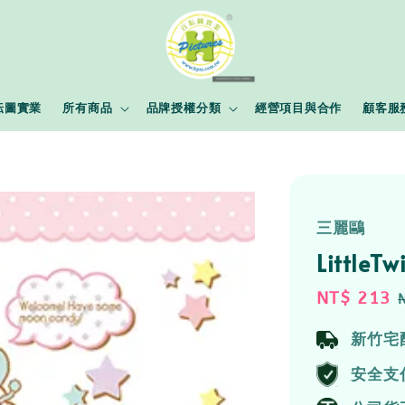
耘圖實業
所有商品
品牌授權分類
經營項目與合作
顧客服
三麗鷗
Little
Sale
NT$ 213
price
新竹宅
安全支