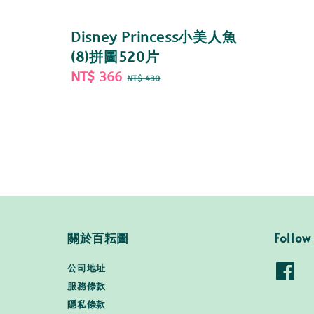
Disney Princess小美人魚
(8)拼圖520片
Sale
NT$ 366
Regular
NT$ 430
price
price
關於百耘圖
Follow
公司地址
服務條款
隱私條款