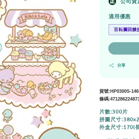
公司貨
適用優惠
百耘圖回饋拼
分享
貨號:HP0300S-146
47128622487
條碼:
片數:300片
拼圖尺寸:380x
外盒尺寸:170(長