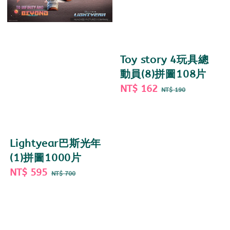
Toy story 4玩具總
動員(8)拼圖108片
Sale
NT$ 162
Regular
NT$ 190
price
price
Lightyear巴斯光年
(1)拼圖1000片
Sale
NT$ 595
Regular
NT$ 700
price
price