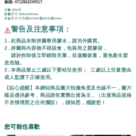
條碼
:
4712862245517
片數:300片
拼圖尺寸:380x260mm
外盒尺寸:170(長)x140(寬)X55(高)mm
警告及注意事項：
1.此商品未附拼圖專用膠水，請另外購買。
2.拼圖與內容物不得誤食，包裝用之塑膠袋，
  請於拆卸後立即銷毀丟棄，
並遠離孩童，避免產生窒
息危險。
3.本商品禁止三歲以下嬰幼兒使用； 三歲以上兒童需由
成人監護下正確使用。
【貼心提醒】本網站商品圖片拍攝角度及光線不一，圖片
樣品僅供參考，商品請依實際出貨為主，（出貨商品規格
不含情境照之任何擺設），請知悉，感謝您！
您可能也喜歡