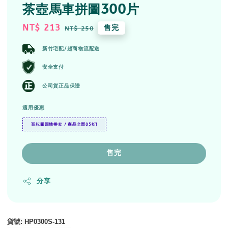
茶壺馬車拼圖300片
Sale
NT$ 213
Regular
售完
NT$ 250
price
price
新竹宅配/超商物流配送
安全支付
公司貨正品保證
適用優惠
百耘圖回饋拼友 / 商品全面85折!
售完
分享
貨號
: HP0300S-131