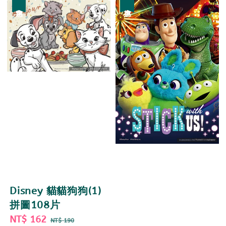
優惠
優惠
Disney 貓貓狗狗(1)
拼圖108片
Sale
NT$ 162
Regular
NT$ 190