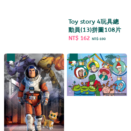
price
price
Toy story 4玩具總
動員(13)拼圖108片
Sale
NT$ 162
Regular
NT$ 190
price
price
優惠
優惠