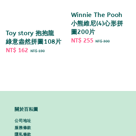
Winnie The Pooh
小熊維尼(4)心形拼
圖200片
Toy story 抱抱龍
Sale
NT$ 255
Regular
綠意盎然拼圖108片
NT$ 300
price
price
Sale
NT$ 162
Regular
NT$ 190
price
price
關於百耘圖
公司地址
服務條款
隱私條款