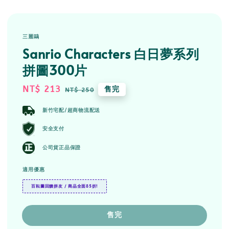
三麗鷗
Sanrio Characters 白日夢系列
拼圖300片
Sale
NT$ 213
Regular
售完
NT$ 250
price
price
新竹宅配/超商物流配送
安全支付
公司貨正品保證
適用優惠
百耘圖回饋拼友 / 商品全面85折!
售完