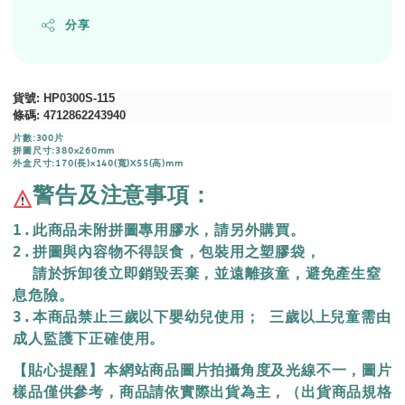
分享
貨號
: HP0300S-115
條碼
:
4712862243940
片數:300片
拼圖尺寸:380x260mm
外盒尺寸:170(長)x140(寬)X55(高)mm
警告及注意事項：
1.此商品未附拼圖專用膠水，請另外購買。
2.拼圖與內容物不得誤食，包裝用之塑膠袋，
  請於拆卸後立即銷毀丟棄，
並遠離孩童，避免產生窒
息危險。
3.本商品禁止三歲以下嬰幼兒使用； 三歲以上兒童需由
成人監護下正確使用。
【貼心提醒】本網站商品圖片拍攝角度及光線不一，圖片
樣品僅供參考，商品請依實際出貨為主，（出貨商品規格