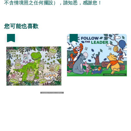
不含情境照之任何擺設），請知悉，感謝您！
您可能也喜歡
優惠
優惠