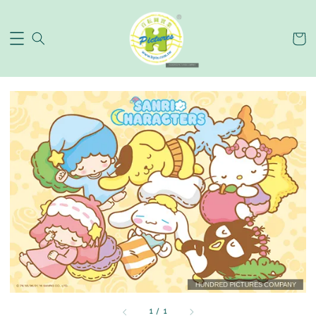
1
/
1