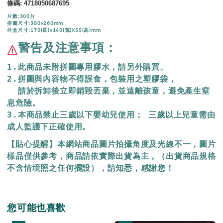
條碼
:
4718050687695
片數:300片
拼圖尺寸:380x260mm
外盒尺寸:170(長)x140(寬)X55(高)mm
警告及注意事項：
1.此商品未附拼圖專用膠水，請另外購買。
2.拼圖與內容物不得誤食，包裝用之塑膠袋，
  請於拆卸後立即銷毀丟棄，
並遠離孩童，避免產生窒
息危險。
3.本商品禁止三歲以下嬰幼兒使用； 三歲以上兒童需由
成人監護下正確使用。
【貼心提醒】本網站商品圖片拍攝角度及光線不一，圖片
樣品僅供參考，商品請依實際出貨為主，（出貨商品規格
不含情境照之任何擺設），請知悉，感謝您！
您可能也喜歡