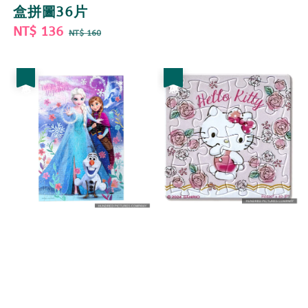
price
price
盒拼圖36片
Sale
NT$ 136
Regular
NT$ 160
price
price
優惠
優惠