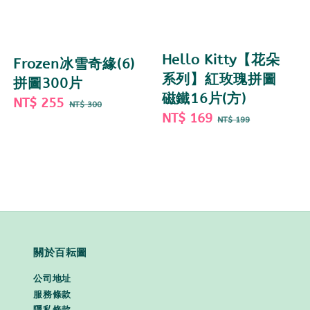
Hello Kitty【花朵
Frozen冰雪奇緣(6)
系列】紅玫瑰拼圖
拼圖300片
磁鐵16片(方)
Sale
NT$ 255
Regular
NT$ 300
Sale
NT$ 169
Regular
price
price
NT$ 199
price
price
關於百耘圖
公司地址
服務條款