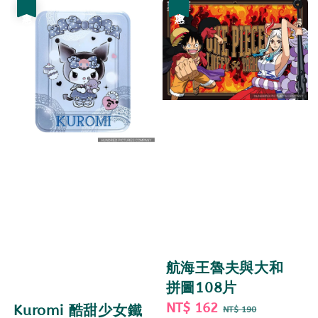
優惠
優惠
航海王魯夫與大和
拼圖108片
Sale
NT$ 162
Regular
Kuromi 酷甜少女鐵
NT$ 190