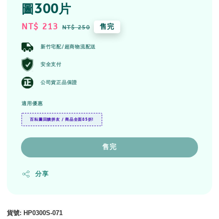
圖300片
Sale
NT$ 213
Regular
售完
NT$ 250
price
price
新竹宅配/超商物流配送
安全支付
公司貨正品保證
適用優惠
百耘圖回饋拼友 / 商品全面85折!
售完
分享
貨號
: HP0300S-071