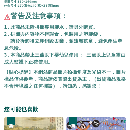
拼圖尺寸:380x260mm
外盒尺寸:170(長)x140(寬)X55(高)mm
警告及注意事項：
1.此商品未附拼圖專用膠水，請另外購買。
2.拼圖與內容物不得誤食，包裝用之塑膠袋，
  請於拆卸後立即銷毀丟棄，
並遠離孩童，避免產生窒
息危險。
3.本商品禁止三歲以下嬰幼兒使用； 三歲以上兒童需由
成人監護下正確使用。
【貼心提醒】本網站商品圖片拍攝角度及光線不一，圖片
樣品僅供參考，商品請依實際出貨為主，（出貨商品規格
不含情境照之任何擺設），請知悉，感謝您！
您可能也喜歡
優惠
優惠