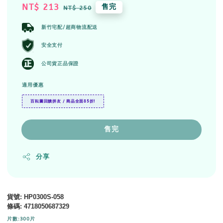
Sale
NT$ 213
Regular
售完
NT$ 250
price
price
新竹宅配/超商物流配送
安全支付
公司貨正品保證
適用優惠
百耘圖回饋拼友 / 商品全面85折!
售完
分享
貨號
: HP0300S-058
條碼
:
4718050687329
片數:300片