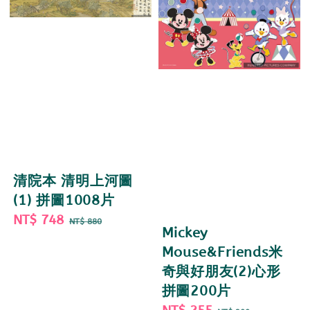
清院本 清明上河圖
(1) 拼圖1008片
Sale
NT$ 748
Regular
NT$ 880
Mickey
price
price
Mouse&Friends米
奇與好朋友(2)心形
拼圖200片