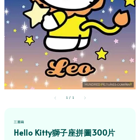
1
/
1
三麗鷗
Hello Kitty獅子座拼圖300片