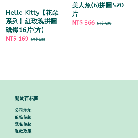
美人魚(6)拼圖520
Hello Kitty【花朵
片
系列】紅玫瑰拼圖
Sale
NT$ 366
Regular
NT$ 430
磁鐵16片(方)
price
price
Sale
NT$ 169
Regular
NT$ 199
price
price
關於百耘圖
公司地址
服務條款
隱私條款
退款政策