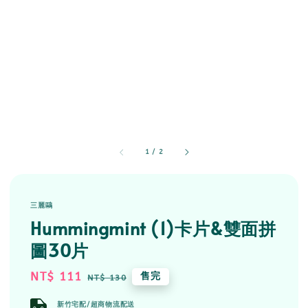
1
/
2
三麗鷗
Hummingmint (1)卡片&雙面拼
圖30片
Sale
NT$ 111
Regular
售完
NT$ 130
price
price
新竹宅配/超商物流配送