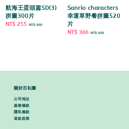
航海王蛋頭篇SD(3)
Sanrio characters
拼圖300片
幸運草野餐拼圖520
Sale
NT$ 255
Regular
片
NT$ 300
price
price
Sale
NT$ 366
Regular
NT$ 430
price
price
關於百耘圖
公司地址
服務條款
隱私條款
退款政策