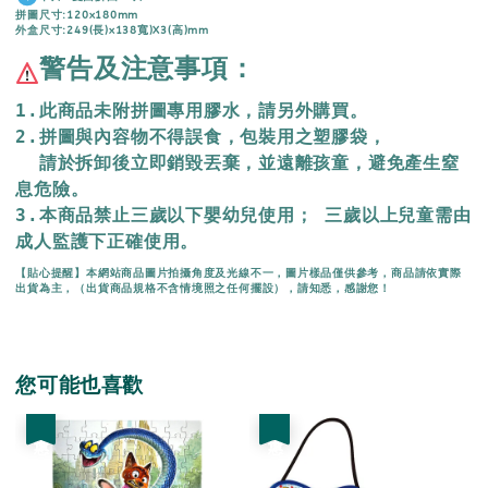
拼圖尺寸:120x180mm
外盒尺寸:249(長)x138寬)X3(高)mm
警告及注意事項：
1.此商品未附拼圖專用膠水，請另外購買。
2.拼圖與內容物不得誤食，包裝用之塑膠袋，
  請於拆卸後立即銷毀丟棄，
並遠離孩童，避免產生窒
息危險。
3.本商品禁止三歲以下嬰幼兒使用； 三歲以上兒童需由
成人監護下正確使用。
【貼心提醒】本網站商品圖片拍攝角度及光線不一，圖片樣品僅供參考，商品請依實際
出貨為主，（出貨商品規格不含情境照之任何擺設），請知悉，感謝您！
您可能也喜歡
優惠
優惠