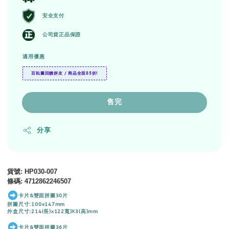
安全支付
公司貨正品保證
適用優惠
百耘圖回饋拼友 / 商品全面85折!
售完
分享
貨號
: HP030-007
條碼
:
4712862246507
卡片&雙面拼圖30片
拼圖尺寸:100x147mm
外盒尺寸:214(長)x122寬)X3(高)mm
卡片&雙面拼圖36片