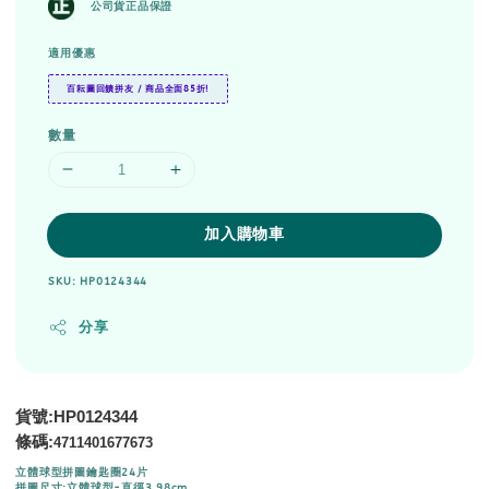
公司貨正品保證
適用優惠
百耘圖回饋拼友 / 商品全面85折!
數量
加入購物車
SKU: HP0124344
分享
貨號:HP0124344
條碼:
4711401677673
立體球型拼圖鑰匙圈24片
拼圖尺寸:立體球型-直徑3.98cm