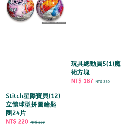
玩具總動員5(1)魔
術方塊
Sale
NT$ 187
Regular
NT$ 220
price
price
Stitch星際寶貝(12)
立體球型拼圖鑰匙
圈24片
Sale
NT$ 220
Regular
NT$ 259
price
price