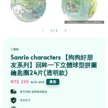
1
/
2
三麗鷗
Sanrio characters 【狗狗好朋
友系列】回眸一下立體球型拼圖
鑰匙圈24片(透明款)
Sale
NT$ 220
Regular
優惠
NT$ 259
price
price
新竹宅配/超商物流配送
安全支付