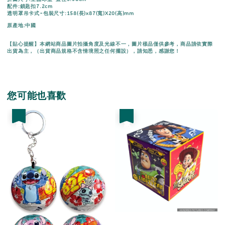
配件:鎖匙扣7.2cm
透明罩吊卡式-包裝尺寸:158(長)x87(寬)X20(高)mm
原產地:中國
【貼心提醒】本網站商品圖片拍攝角度及光線不一，圖片樣品僅供參考，商品請依實際
出貨為主，（出貨商品規格不含情境照之任何擺設），請知悉，感謝您！
您可能也喜歡
優惠
優惠