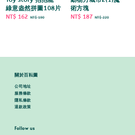
綠意盎然拼圖108片
術方塊
Sale
NT$ 162
Regular
Sale
NT$ 187
Regular
NT$ 190
NT$ 220
price
price
price
price
關於百耘圖
公司地址
服務條款
隱私條款
退款政策
Follow us