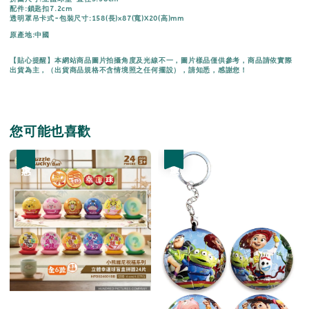
配件:鎖匙扣7.2cm
透明罩吊卡式-包裝尺寸:158(長)x87(寬)X20(高)mm
原產地:中國
【貼心提醒】本網站商品圖片拍攝角度及光線不一，圖片樣品僅供參考，商品請依實際
出貨為主，（出貨商品規格不含情境照之任何擺設），請知悉，感謝您！
您可能也喜歡
優惠
優惠