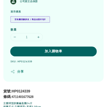
公司貨正品保證
適用優惠
百耘圖回饋拼友 / 商品全面85折!
數量
加入購物車
SKU: HP0124339
分享
貨號:HP0124339
條碼:
4711401677628
立體球型拼圖鑰匙圈24片
拼圖尺寸:立體球型-直徑3.98cm