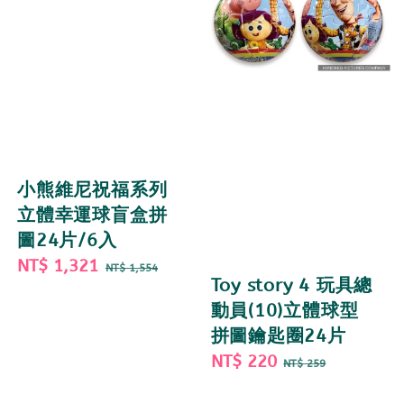
小熊維尼祝福系列
立體幸運球盲盒拼
圖24片/6入
Sale
NT$ 1,321
Regular
NT$ 1,554
Toy story 4 玩具總
price
price
動員(10)立體球型
拼圖鑰匙圈24片
Sale
NT$ 220
Regular
NT$ 259
price
price