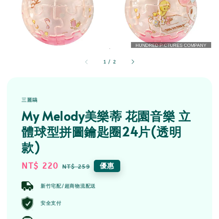
1
/
2
三麗鷗
My Melody美樂蒂 花園音樂 立
體球型拼圖鑰匙圈24片(透明
款)
Sale
NT$ 220
Regular
優惠
NT$ 259
price
price
新竹宅配/超商物流配送
安全支付