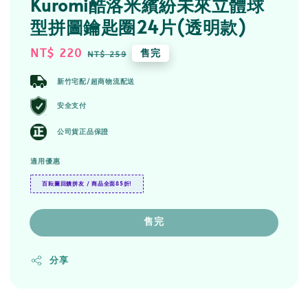
Kuromi酷洛米繽紛未來立體球
型拼圖鑰匙圈24片(透明款)
Sale
NT$ 220
Regular
售完
NT$ 259
price
price
新竹宅配/超商物流配送
安全支付
公司貨正品保證
適用優惠
百耘圖回饋拼友 / 商品全面85折!
售完
分享