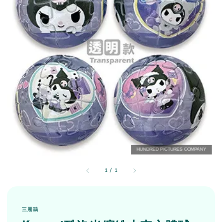
1
/
1
三麗鷗