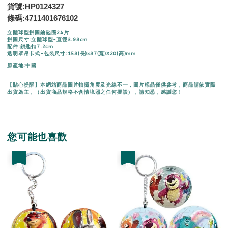
貨號:HP0124327
條碼:
4711401676102
立體球型拼圖鑰匙圈24片
拼圖尺寸:立體球型-直徑3.98cm
配件:鎖匙扣7.2cm
透明罩吊卡式-包裝尺寸:158(長)x87(寬)X20(高)mm
原產地:中國
【貼心提醒】本網站商品圖片拍攝角度及光線不一，圖片樣品僅供參考，商品請依實際
出貨為主，（出貨商品規格不含情境照之任何擺設），請知悉，感謝您！
您可能也喜歡
優惠
優惠