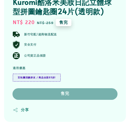
Kuromi酷洛米美妝日記立體球
型拼圖鑰匙圈24片(透明款)
Sale
NT$ 220
Regular
售完
NT$ 259
price
price
新竹宅配/超商物流配送
安全支付
公司貨正品保證
適用優惠
百耘圖回饋拼友 / 商品全面85折!
售完
分享