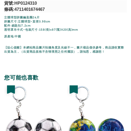
貨號:HP0124310
條碼:4711401674467
立體球型拼圖鑰匙圈24片
拼圖尺寸:立體球型-直徑3.98cm
配件:鎖匙扣7.2cm
透明罩吊卡式-包裝尺寸:158(長)x87(寬)X20(高)mm
原產地:中國
【貼心提醒】本網站商品圖片拍攝角度及光線不一，圖片樣品僅供參考，商品請依實際
出貨為主，（出貨商品規格不含情境照之任何擺設），請知悉，感謝您！
您可能也喜歡
優惠
優惠