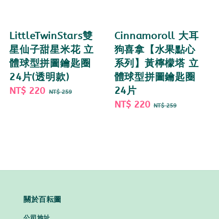
LittleTwinStars雙
Cinnamoroll 大耳
星仙子甜星米花 立
狗喜拿【水果點心
體球型拼圖鑰匙圈
系列】黃檸檬塔 立
24片(透明款)
體球型拼圖鑰匙圈
Sale
NT$ 220
Regular
24片
NT$ 259
price
price
Sale
NT$ 220
Regular
NT$ 259
price
price
關於百耘圖
公司地址