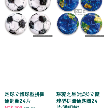
足球立體球型拼圖
璀璨之星(地球)立體
鑰匙圈24片
球型拼圖鑰匙圈24
Sale
NT$ 203
Regular
片(透明款)