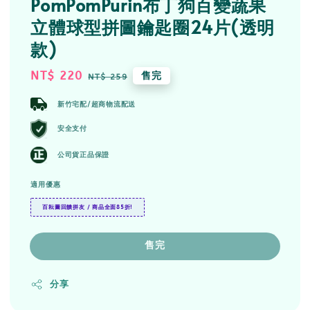
PomPomPurin布丁狗百變蔬果
立體球型拼圖鑰匙圈24片(透明
款)
Sale
NT$ 220
Regular
售完
NT$ 259
price
price
新竹宅配/超商物流配送
安全支付
公司貨正品保證
適用優惠
百耘圖回饋拼友 / 商品全面85折!
售完
分享