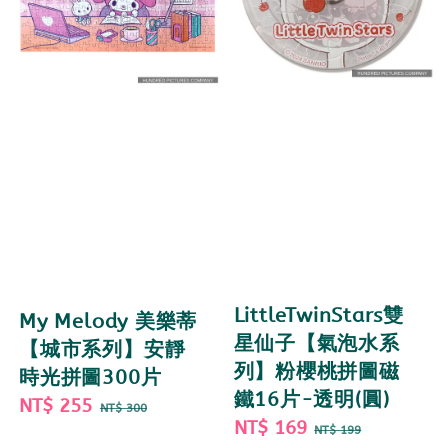
LittleTwinStars雙
My Melody 美樂蒂
星仙子【氣泡水系
【城市系列】安靜
列】粉櫻桃拼圖磁
時光拼圖300片
鐵16片-透明(圓)
Sale
NT$ 255
Regular
NT$ 300
Sale
NT$ 169
Regular
price
price
NT$ 199