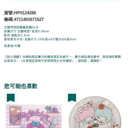
貨號:HP0124286
條碼:
4711401671527
立體球型拼圖鑰匙圈24片
拼圖尺寸:立體球型-直徑3.98cm
配件:鎖匙扣7.2cm
透明罩吊卡式-包裝尺寸:158(長)x87(寬)X20(高)mm
原產地:中國
【貼心提醒】本網站商品圖片拍攝角度及光線不一，圖片樣品僅供參考，商品請依實際
出貨為主，（出貨商品規格不含情境照之任何擺設），請知悉，感謝您！
您可能也喜歡
優惠
優惠