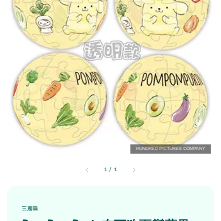
1
/
1
三麗鷗