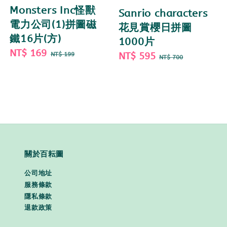
Monsters Inc怪獸
Sanrio characters
電力公司(1)拼圖磁
花見賞櫻日拼圖
鐵16片(方)
1000片
Sale
NT$ 169
Regular
Sale
NT$ 595
Regular
NT$ 199
NT$ 700
price
price
price
price
關於百耘圖
公司地址
服務條款
隱私條款
退款政策