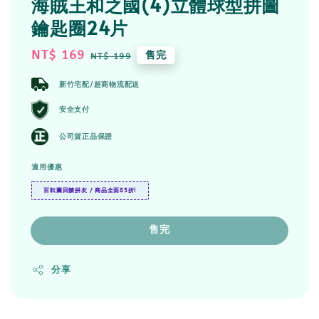
海賊王和之國(4)立體球型拼圖
鑰匙圈24片
Sale
NT$ 169
Regular
售完
NT$ 199
price
price
新竹宅配/超商物流配送
安全支付
公司貨正品保證
適用優惠
百耘圖回饋拼友 / 商品全面85折!
售完
分享