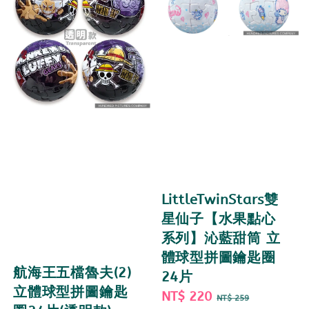
LittleTwinStars雙
星仙子【水果點心
系列】沁藍甜筒 立
體球型拼圖鑰匙圈
航海王五檔魯夫(2)
24片
立體球型拼圖鑰匙
Sale
NT$ 220
Regular
NT$ 259