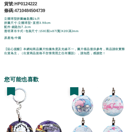
貨號:HP0124222
條碼:
4710484504739
立體球型拼圖鑰匙圈24片
拼圖尺寸:立體球型-直徑3.98cm
配件:鎖匙扣7.2cm
透明罩吊卡式-包裝尺寸:158(長)x87(寬)X20(高)mm
原產地:中國
【貼心提醒】本網站商品圖片拍攝角度及光線不一，圖片樣品僅供參考，商品請依實際
出貨為主，（出貨商品規格不含情境照之任何擺設），請知悉，感謝您！
您可能也喜歡
優惠
優惠