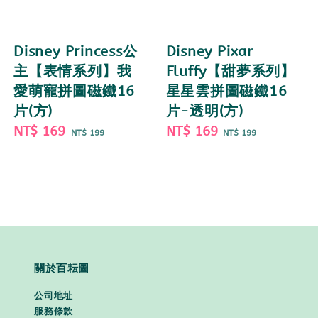
Disney Pixar
Disney Princess公
Fluffy【甜夢系列】
主【表情系列】我
星星雲拼圖磁鐵16
愛萌寵拼圖磁鐵16
片-透明(方)
片(方)
Sale
NT$ 169
Regular
Sale
NT$ 169
Regular
NT$ 199
NT$ 199
price
price
price
price
關於百耘圖
公司地址
服務條款