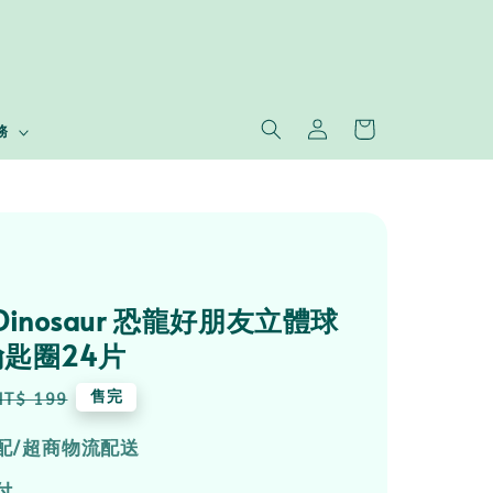
務
e Dinosaur 恐龍好朋友立體球
匙圈24片
Regular
售完
NT$ 199
price
配/超商物流配送
付