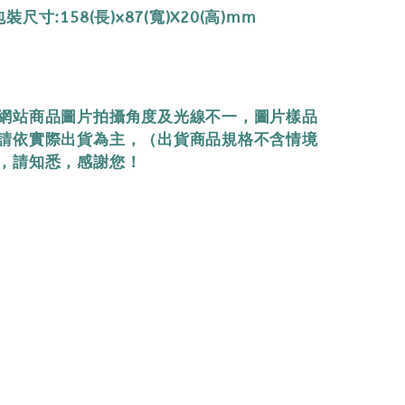
尺寸:158(長)x87(寬)X20(高)mm
網站商品圖片拍攝角度及光線不一，圖片樣品
請依實際出貨為主，（出貨商品規格不含情境
，請知悉，感謝您！