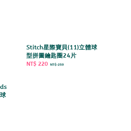
Stitch星際寶貝(11)立體球
型拼圖鑰匙圈24片
Sale
NT$ 220
Regular
NT$ 259
price
price
ds
體球