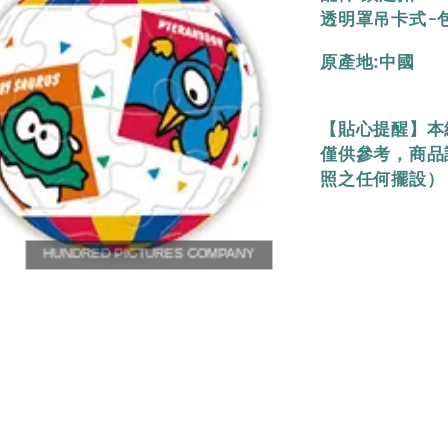
透明罩吊卡式-包裝
原產地:中國
【貼心提醒】本
僅供參考，商品
照之任何擺設）