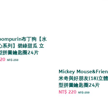
pompurin布丁狗【水
心系列】碧綠甜瓜 立
型拼圖鑰匙圈24片
220
Regular
NT$ 259
price
Mickey Mouse&Frien
米奇與好朋友(18)立
型拼圖鑰匙圈24片
Sale
NT$ 220
Regular
NT$ 259
price
price