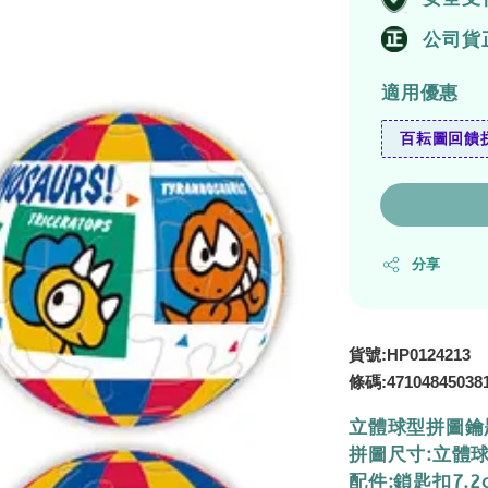
公司貨
適用優惠
百耘圖回饋拼
分享
貨號:HP0124213
條碼:
47104845038
立體球型拼圖鑰
拼圖尺寸:立體球
配件:鎖匙扣7.2