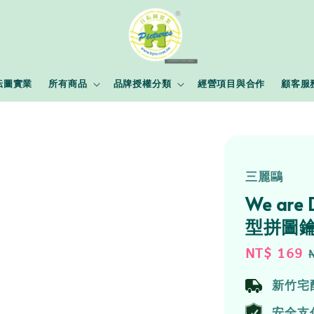
耘圖實業
所有商品
品牌授權分類
經營項目與合作
顧客服
三麗鷗
We ar
型拼圖鑰
Sale
NT$ 169
price
新竹宅
安全支