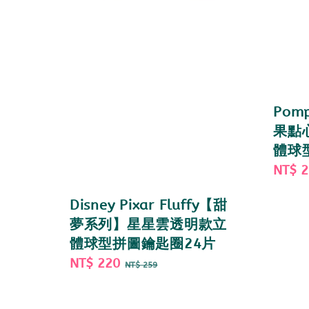
Pom
果點
體球
Sale
NT$ 
price
Disney Pixar Fluffy【甜
夢系列】星星雲透明款立
體球型拼圖鑰匙圈24片
Sale
NT$ 220
Regular
NT$ 259
price
price