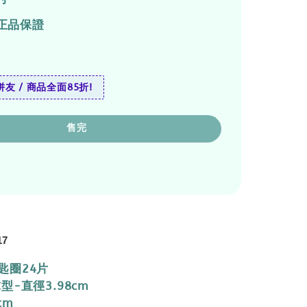
正品保證
友 / 商品全面85折!
售完
17
匙圈24片
型-直徑3.98cm
cm