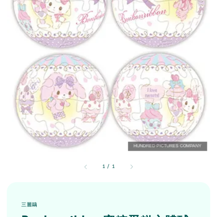
1
/
1
三麗鷗