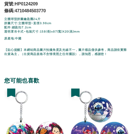
貨號:HP0124209
條碼:
4710484503770
立體球型拼圖鑰匙圈24片
拼圖尺寸:立體球型-直徑3.98cm
配件:鎖匙扣7.2cm
透明罩吊卡式-包裝尺寸:158(長)x87(寬)X20(高)mm
原產地:中國
【貼心提醒】本網站商品圖片拍攝角度及光線不一，圖片樣品僅供參考，商品請依實際
出貨為主，（出貨商品規格不含情境照之任何擺設），請知悉，感謝您！
您可能也喜歡
優惠
優惠