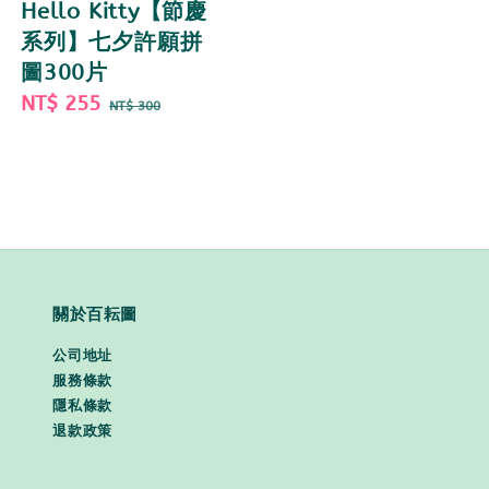
Hello Kitty【節慶
系列】七夕許願拼
圖300片
Sale
NT$ 255
Regular
NT$ 300
price
price
關於百耘圖
公司地址
服務條款
隱私條款
退款政策