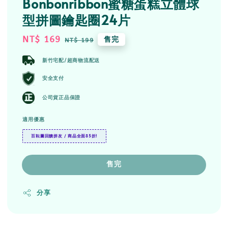
Bonbonribbon蜜糖蛋糕立體球
型拼圖鑰匙圈24片
Sale
NT$ 169
Regular
售完
NT$ 199
price
price
新竹宅配/超商物流配送
安全支付
公司貨正品保證
適用優惠
百耘圖回饋拼友 / 商品全面85折!
售完
分享