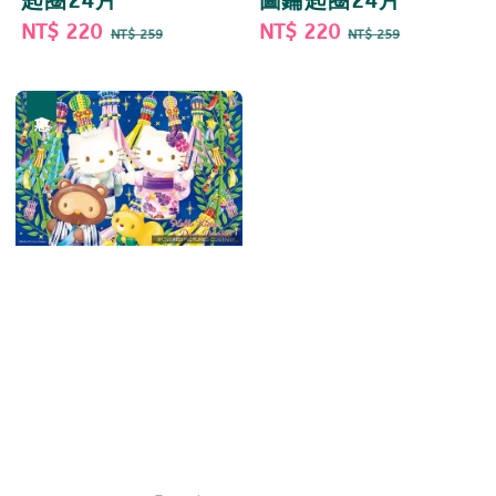
匙圈24片
圖鑰匙圈24片
Sale
NT$ 220
Regular
Sale
NT$ 220
Regular
NT$ 259
NT$ 259
price
price
price
price
優惠