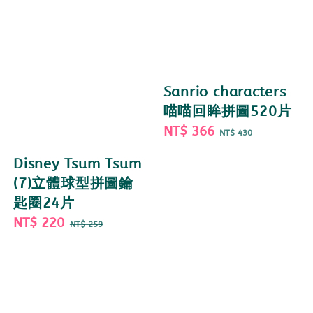
Sanrio characters
喵喵回眸拼圖520片
Sale
NT$ 366
Regular
NT$ 430
price
price
Disney Tsum Tsum
(7)立體球型拼圖鑰
匙圈24片
Sale
NT$ 220
Regular
NT$ 259
price
price