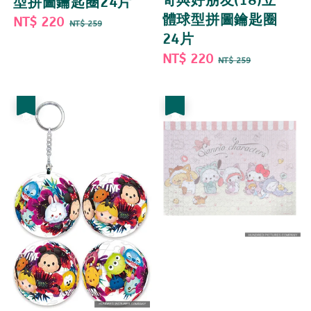
奇與好朋友(18)立
型拼圖鑰匙圈24片
體球型拼圖鑰匙圈
Sale
NT$ 220
Regular
NT$ 259
24片
price
price
Sale
NT$ 220
Regular
NT$ 259
price
price
優惠
優惠