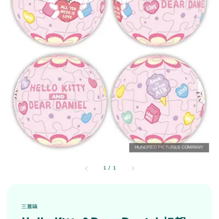
1
/
1
三麗鷗