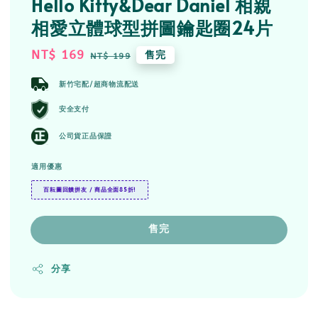
Hello Kitty&Dear Daniel 相親
相愛立體球型拼圖鑰匙圈24片
Sale
NT$ 169
Regular
售完
NT$ 199
price
price
新竹宅配/超商物流配送
安全支付
公司貨正品保證
適用優惠
百耘圖回饋拼友 / 商品全面85折!
售完
分享