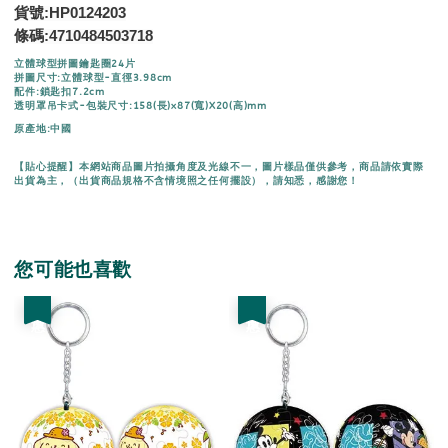
貨號:HP0124203
條碼:
4710484503718
立體球型拼圖鑰匙圈24片
拼圖尺寸:立體球型-直徑3.98cm
配件:鎖匙扣7.2cm
透明罩吊卡式-包裝尺寸:158(長)x87(寬)X20(高)mm
原產地:中國
【貼心提醒】本網站商品圖片拍攝角度及光線不一，圖片樣品僅供參考，商品請依實際
出貨為主，（出貨商品規格不含情境照之任何擺設），請知悉，感謝您！
您可能也喜歡
優惠
優惠