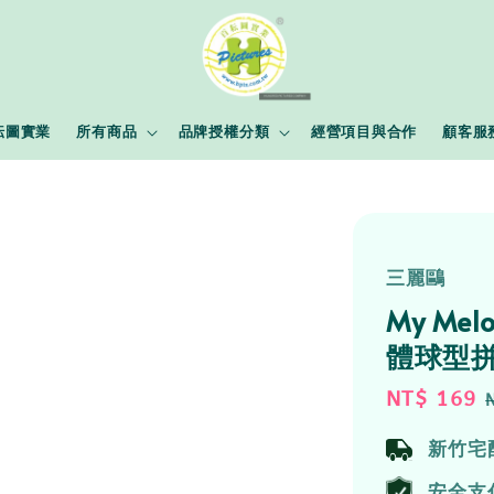
耘圖實業
所有商品
品牌授權分類
經營項目與合作
顧客服
三麗鷗
My M
體球型拼
Sale
NT$ 169
price
新竹宅
安全支