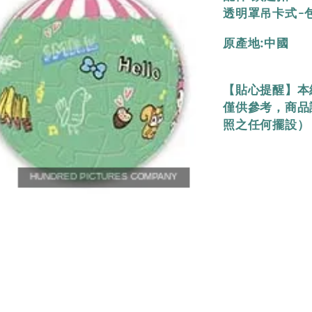
透明罩吊卡式-包裝
原產地:中國
【貼心提醒】本
僅供參考，商品
照之任何擺設）