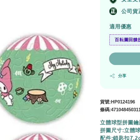
公司貨
適用優惠
百耘圖回饋拼
分享
貨號:HP0124196
條碼:
47104845031
立體球型拼圖鑰
拼圖尺寸:立體球
配件:鎖匙扣7.2