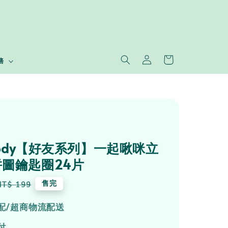
務
elody【好友系列】一起啾咪立
圖鑰匙圈24片
Regular
售完
NT$ 199
price
配/超商物流配送
付