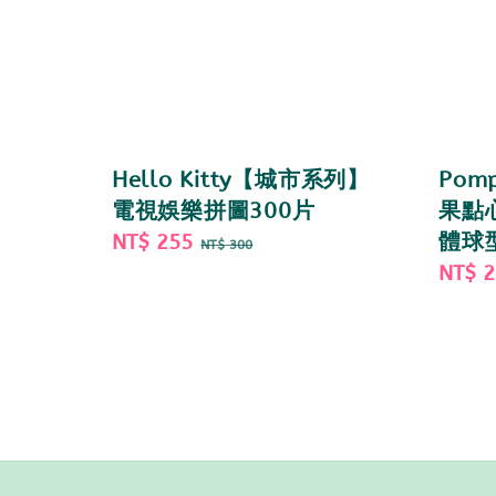
Hello Kitty【城市系列】
Pom
電視娛樂拼圖300片
果點
Sale
NT$ 255
Regular
體球
NT$ 300
price
price
Sale
NT$ 
price