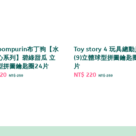
pompurin布丁狗【水
Toy story 4 玩具總
心系列】碧綠甜瓜 立
(9)立體球型拼圖鑰匙圈
型拼圖鑰匙圈24片
片
220
Regular
Sale
NT$ 220
Regular
NT$ 259
NT$ 259
price
price
price