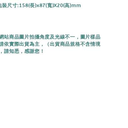
尺寸:158(長)x87(寬)X20(高)mm
網站商品圖片拍攝角度及光線不一，圖片樣品
請依實際出貨為主，（出貨商品規格不含情境
，請知悉，感謝您！