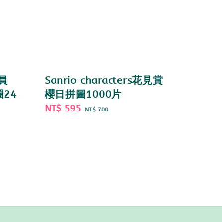
動員
Sanrio characters花見賞
24
櫻日拼圖1000片
Sale
NT$ 595
Regular
NT$ 700
price
price