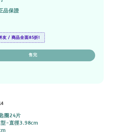
正品保證
友 / 商品全面85折!
售完
14
匙圈24片
型-直徑3.98cm
cm