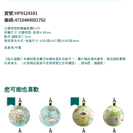
貨號:HP0124181
條碼:
4710484501752
立體球型拼圖鑰匙圈24片
拼圖尺寸:立體球型-直徑3.98cm
配件:鎖匙扣7.2cm
透明罩吊卡式-包裝尺寸:158(長)x87(寬)X20(高)mm
原產地:中國
【貼心提醒】本網站商品圖片拍攝角度及光線不一，圖片樣品僅供參考，商品請依實際
出貨為主，（出貨商品規格不含情境照之任何擺設），請知悉，感謝您！
您可能也喜歡
優惠
優惠