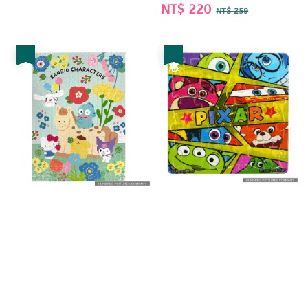
price
price
Sale
NT$ 220
Regular
NT$ 259
price
price
優惠
優惠