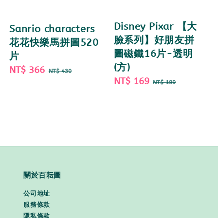
Disney Pixar 【大
Sanrio characters
臉系列】好朋友拼
花花快樂馬拼圖520
圖磁鐵16片-透明
片
(方)
Sale
NT$ 366
Regular
NT$ 430
Sale
NT$ 169
Regular
price
price
NT$ 199
price
price
關於百耘圖
公司地址
服務條款
隱私條款