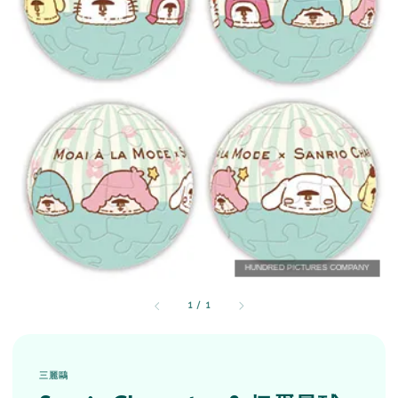
1
/
1
三麗鷗