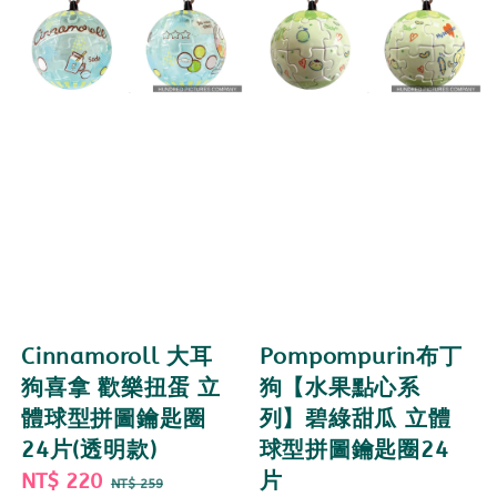
Cinnamoroll 大耳
Pompompurin布丁
狗喜拿 歡樂扭蛋 立
狗【水果點心系
體球型拼圖鑰匙圈
列】碧綠甜瓜 立體
24片(透明款)
球型拼圖鑰匙圈24
Sale
NT$ 220
Regular
片
NT$ 259