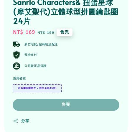
Sanrio Characters& 扭蛋星球
(摩艾聖代)立體球型拼圖鑰匙圈
24片
Sale
NT$ 169
Regular
售完
NT$ 199
price
price
新竹宅配/超商物流配送
安全支付
公司貨正品保證
適用優惠
百耘圖回饋拼友 / 商品全面85折!
售完
分享