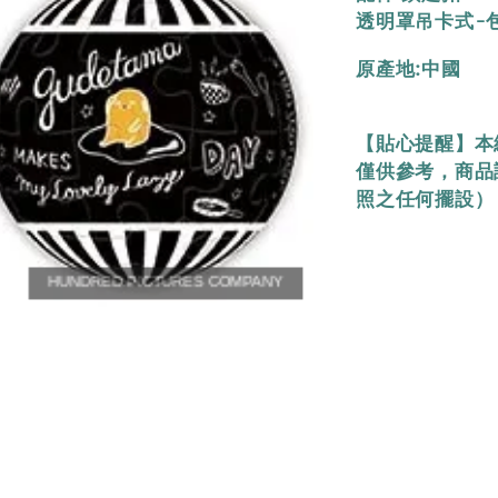
透明罩吊卡式-包裝
原產地:中國
【貼心提醒】本
僅供參考，商品
照之任何擺設）