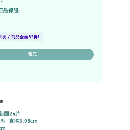
正品保證
友 / 商品全面85折!
售完
65
匙圈24片
型-直徑3.98cm
cm