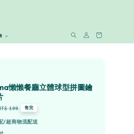
務
tama懶懶餐廳立體球型拼圖鑰
片
Regular
售完
NT$ 199
price
配/超商物流配送
付