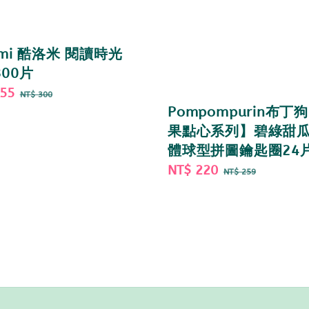
omi 酷洛米 閱讀時光
00片
255
Regular
NT$ 300
price
Pompompurin布丁
果點心系列】碧綠甜瓜
體球型拼圖鑰匙圈24
Sale
NT$ 220
Regular
NT$ 259
price
price