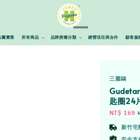
耘圖實業
所有商品
品牌授權分類
經營項目與合作
顧客服
三麗鷗
Gude
匙圈24
Sale
NT$ 169
price
新竹宅
安全支