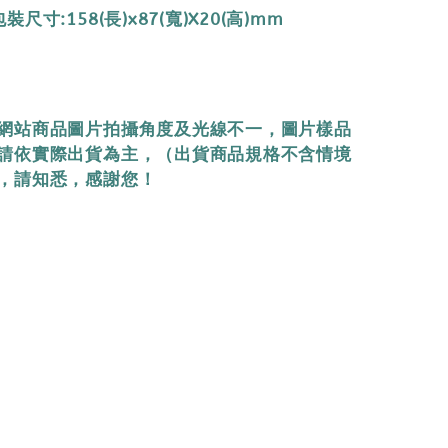
尺寸:158(長)x87(寬)X20(高)mm
網站商品圖片拍攝角度及光線不一，圖片樣品
請依實際出貨為主，（出貨商品規格不含情境
，請知悉，感謝您！