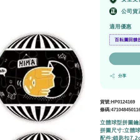
公司貨
適用優惠
百耘圖回饋拼
分享
貨號:HP0124169
條碼:
47104845011
立體球型拼圖鑰
拼圖尺寸:立體球
配件:鎖匙扣7.2