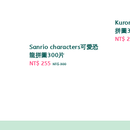
Kur
拼圖3
Sale
NT$ 
price
Sanrio characters可愛恐
龍拼圖300片
Sale
NT$ 255
Regular
NT$ 300
price
price