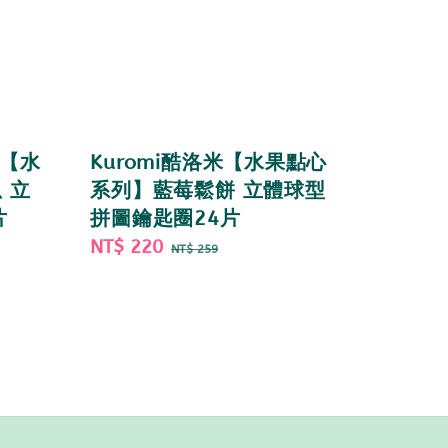
狗【水
Kuromi酷洛米【水果點心
 立
系列】藍莓鬆餅 立體球型
片
拼圖鑰匙圈24片
Sale
NT$ 220
Regular
NT$ 259
price
price