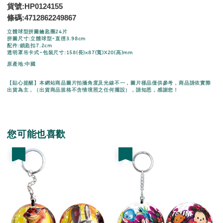
貨號:HP0124155
條碼:
4712862249867
立體球型拼圖鑰匙圈24片
拼圖尺寸:立體球型-直徑3.98cm
配件:鎖匙扣7.2cm
透明罩吊卡式-包裝尺寸:158(長)x87(寬)X20(高)mm
原產地:中國
【貼心提醒】本網站商品圖片拍攝角度及光線不一，圖片樣品僅供參考，商品請依實際
出貨為主，（出貨商品規格不含情境照之任何擺設），請知悉，感謝您！
您可能也喜歡
優惠
優惠