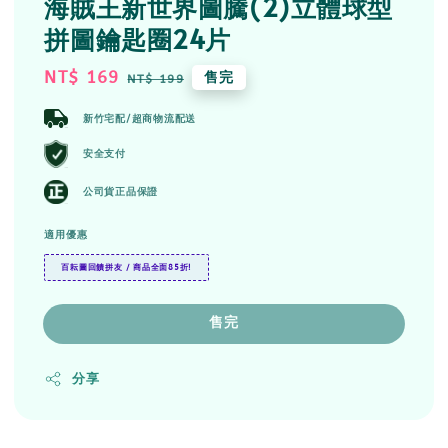
海賊王新世界圖騰(2)立體球型
拼圖鑰匙圈24片
Sale
NT$ 169
Regular
售完
NT$ 199
price
price
新竹宅配/超商物流配送
安全支付
公司貨正品保證
適用優惠
百耘圖回饋拼友 / 商品全面85折!
售完
分享