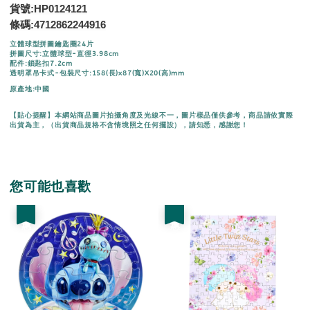
貨號:HP0124121
條碼:
4712862244916
立體球型拼圖鑰匙圈24片
拼圖尺寸:立體球型-直徑3.98cm
配件:鎖匙扣7.2cm
透明罩吊卡式-包裝尺寸:158(長)x87(寬)X20(高)mm
原產地:中國
【貼心提醒】本網站商品圖片拍攝角度及光線不一，圖片樣品僅供參考，商品請依實際
出貨為主，（出貨商品規格不含情境照之任何擺設），請知悉，感謝您！
您可能也喜歡
優惠
優惠