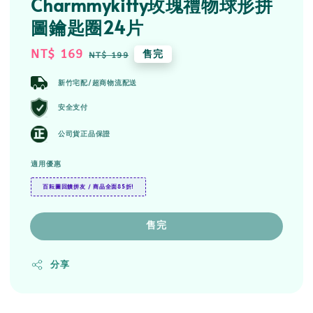
Charmmykitty玫瑰禮物球形拼
圖鑰匙圈24片
Sale
NT$ 169
Regular
售完
NT$ 199
price
price
新竹宅配/超商物流配送
安全支付
公司貨正品保證
適用優惠
百耘圖回饋拼友 / 商品全面85折!
售完
分享