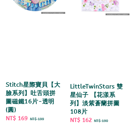
Stitch星際寶貝【大
LittleTwinStars 雙
臉系列】吐舌頭拼
星仙子 【花漾系
圖磁鐵16片-透明
列】淡紫蒼蘭拼圖
(圓)
108片
Sale
NT$ 169
Regular
Sale
NT$ 162
Regular
NT$ 199
NT$ 190
price
price
price
price