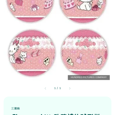
1
/
1
三麗鷗