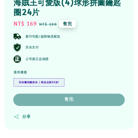
海賊王可愛版(4)球形拼圖鑰匙
圈24片
Sale
NT$ 169
Regular
售完
NT$ 199
price
price
新竹宅配/超商物流配送
安全支付
公司貨正品保證
適用優惠
百耘圖回饋拼友 / 商品全面85折!
售完
分享