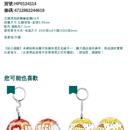
貨號:HP0124114
條碼:4712862244619
立體球型拼圖鑰匙圈24片
拼圖尺寸:立體球型-直徑3.98cm
配件:鎖匙扣7.2cm
透明罩吊卡式-包裝尺寸:158(長)x87(寬)X20(高)mm
原產地:中國
【貼心提醒】本網站商品圖片拍攝角度及光線不一，圖片樣品僅供參考，商品請依實際
出貨為主，（出貨商品規格不含情境照之任何擺設），請知悉，感謝您！
您可能也喜歡
優惠
優惠