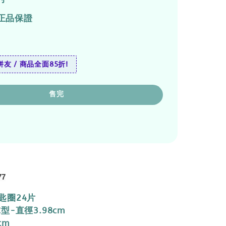
正品保證
友 / 商品全面85折!
售完
77
匙圈24片
型-直徑3.98cm
cm