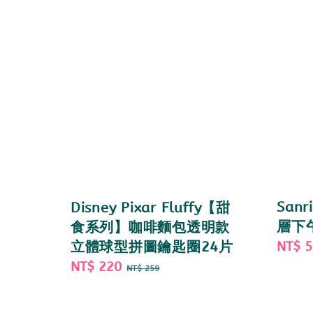
Sanr
Disney Pixar Fluffy【甜
層下
食系列】咖啡麵包透明款
Sale
NT$ 
立體球型拼圖鑰匙圈24片
price
Sale
NT$ 220
Regular
NT$ 259
price
price