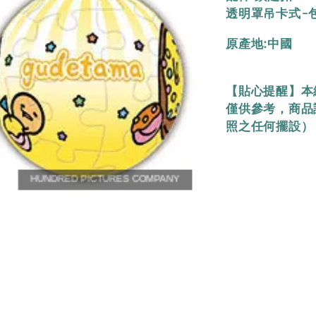
透明罩吊卡式-包裝
原產地:中國
【貼心提醒】本
僅供參考，商品
照之任何擺設）