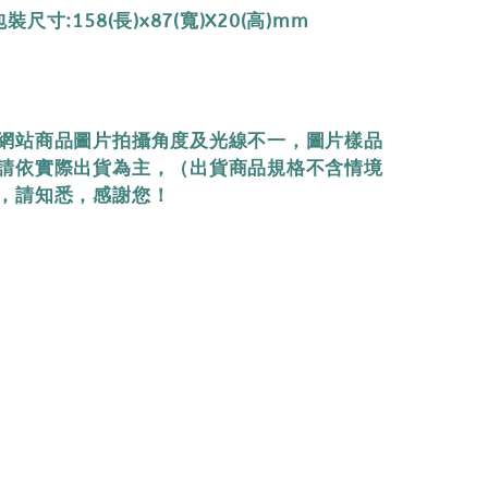
尺寸:158(長)x87(寬)X20(高)mm
網站商品圖片拍攝角度及光線不一，圖片樣品
請依實際出貨為主，（出貨商品規格不含情境
，請知悉，感謝您！