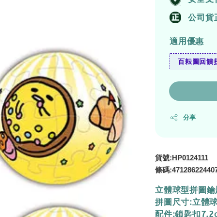
公司貨
適用優惠
百耘圖回饋拼
分享
貨號:HP0124111
條碼:
47128622440
立體球型拼圖鑰
拼圖尺寸:立體球
配件:鎖匙扣7.2