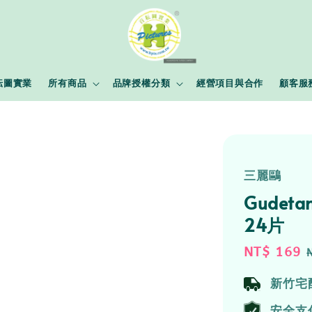
耘圖實業
所有商品
品牌授權分類
經營項目與合作
顧客服
三麗鷗
Gude
24片
Sale
NT$ 169
price
新竹宅
安全支