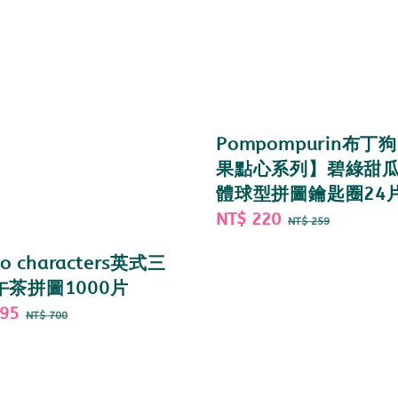
Pompompurin布丁
果點心系列】碧綠甜瓜
體球型拼圖鑰匙圈24
Sale
NT$ 220
Regular
NT$ 259
price
price
io characters英式三
午茶拼圖1000片
595
Regular
NT$ 700
price