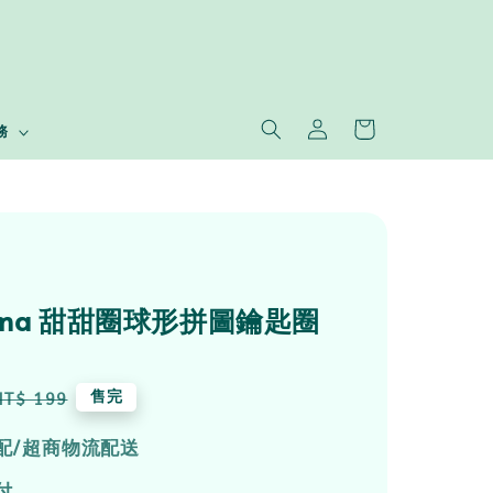
務
tama 甜甜圈球形拼圖鑰匙圈
Regular
售完
NT$ 199
price
配/超商物流配送
付