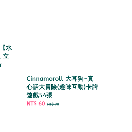
狗【水
 立
片
Cinnamoroll 大耳狗-真
心話大冒險(趣味互動)卡牌
遊戲54張
Sale
NT$ 60
Regular
NT$ 70
price
price