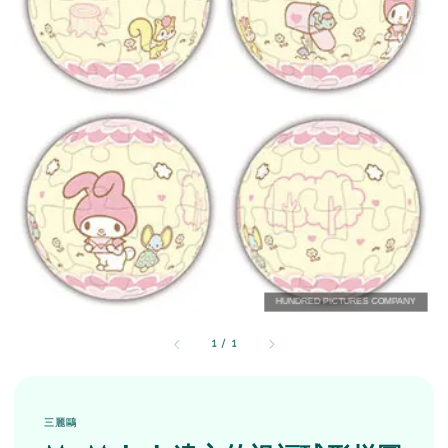
1
/
1
三麗鷗