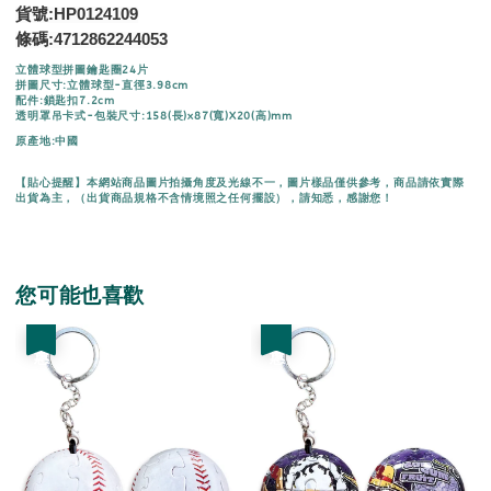
貨號:HP0124109
條碼:
4712862244053
立體球型拼圖鑰匙圈24片
拼圖尺寸:立體球型-直徑3.98cm
配件:鎖匙扣7.2cm
透明罩吊卡式-包裝尺寸:158(長)x87(寬)X20(高)mm
原產地:中國
【貼心提醒】本網站商品圖片拍攝角度及光線不一，圖片樣品僅供參考，商品請依實際
出貨為主，（出貨商品規格不含情境照之任何擺設），請知悉，感謝您！
您可能也喜歡
優惠
優惠