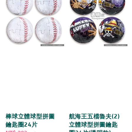
棒球立體球型拼圖
航海王五檔魯夫(2)
鑰匙圈24片
立體球型拼圖鑰匙