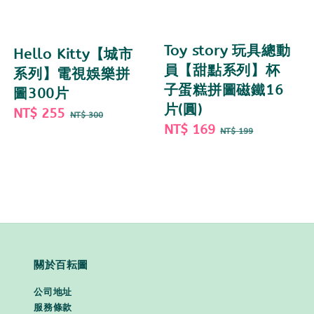
Toy story 玩具總動
Hello Kitty【城市
員【甜點系列】杯
系列】電視娛樂拼
子蛋糕拼圖磁鐵16
圖300片
片(圓)
Sale
NT$ 255
Regular
NT$ 300
Sale
NT$ 169
Regular
price
price
NT$ 199
price
price
關於百耘圖
公司地址
服務條款