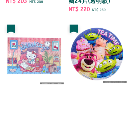
Sale
NT$ 203
Regular
圈24片(透明款)
NT$ 239
price
price
Sale
NT$ 220
Regular
NT$ 259
price
price
優惠
優惠