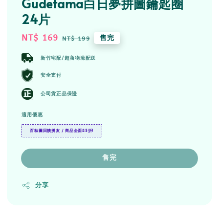
Gudetama白日夢拼圖鑰匙圈
24片
Sale
NT$ 169
Regular
售完
NT$ 199
price
price
新竹宅配/超商物流配送
安全支付
公司貨正品保證
適用優惠
百耘圖回饋拼友 / 商品全面85折!
售完
分享