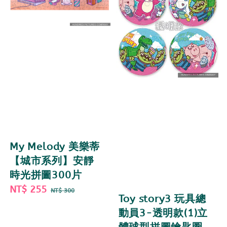
My Melody 美樂蒂
【城市系列】安靜
時光拼圖300片
Sale
NT$ 255
Regular
NT$ 300
Toy story3 玩具總
price
price
動員3-透明款(1)立