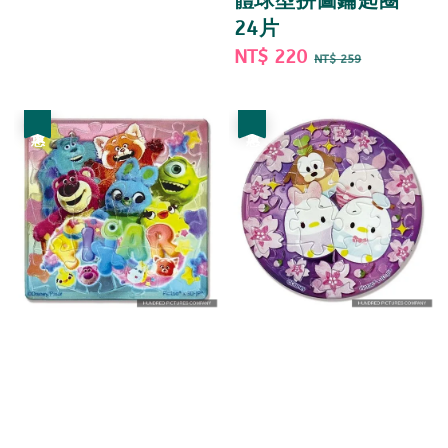
體球型拼圖鑰匙圈
24片
Sale
NT$ 220
Regular
NT$ 259
price
price
優惠
優惠