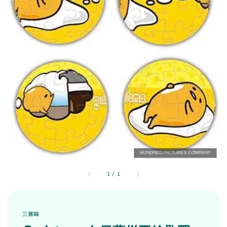
1
/
1
三麗鷗