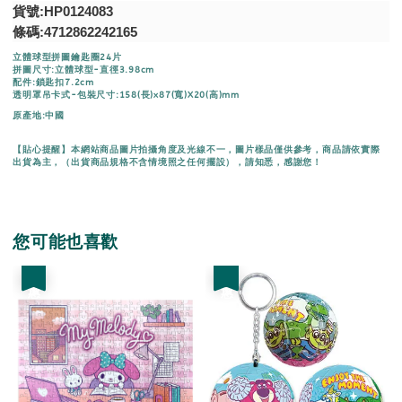
貨號:HP0124083
條碼:4712862242165
立體球型拼圖鑰匙圈24片
拼圖尺寸:立體球型-直徑3.98cm
配件:鎖匙扣7.2cm
透明罩吊卡式-包裝尺寸:158(長)x87(寬)X20(高)mm
原產地:中國
【貼心提醒】本網站商品圖片拍攝角度及光線不一，圖片樣品僅供參考，商品請依實際
出貨為主，（出貨商品規格不含情境照之任何擺設），請知悉，感謝您！
您可能也喜歡
優惠
優惠