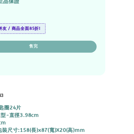
正品保證
友 / 商品全面85折!
售完
43
匙圈24片
型-直徑3.98cm
cm
尺寸:158(長)x87(寬)X20(高)mm