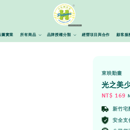
耘圖實業
所有商品
品牌授權分類
經營項目與合作
顧客服
東映動畫
光之美
Sale
NT$ 169
price
新竹宅
安全支