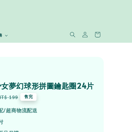
務
少女夢幻球形拼圖鑰匙圈24片
Regular
售完
NT$ 199
price
配/超商物流配送
付