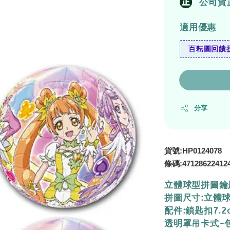
公司貨
適用優惠
百耘圖回饋拼
分享
貨號:HP0124078
條碼:47128622412
立體球型拼圖鑰
拼圖尺寸:立體球
配件:鎖匙扣7.2
透明罩吊卡式-包裝