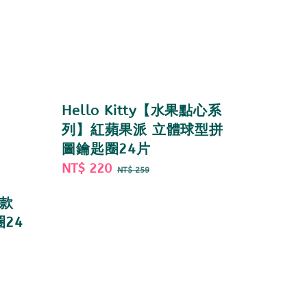
Hello Kitty【水果點心系
列】紅蘋果派 立體球型拼
圖鑰匙圈24片
Sale
NT$ 220
Regular
NT$ 259
price
price
明款
24