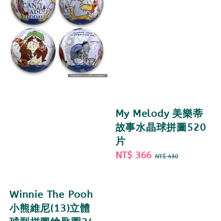
My Melody 美樂蒂
故事水晶球拼圖520
片
Sale
NT$ 366
Regular
NT$ 430
price
price
Winnie The Pooh
小熊維尼(13)立體