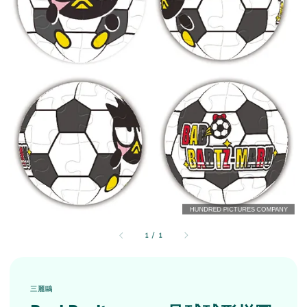
1
/
1
三麗鷗