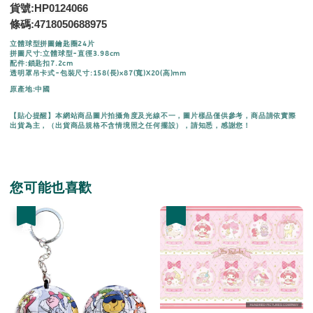
貨號:HP0124066
條碼:
4718050688975
立體球型拼圖鑰匙圈24片
拼圖尺寸:立體球型-直徑3.98cm
配件:鎖匙扣7.2cm
透明罩吊卡式-包裝尺寸:158(長)x87(寬)X20(高)mm
原產地:中國
【貼心提醒】本網站商品圖片拍攝角度及光線不一，圖片樣品僅供參考，商品請依實際
出貨為主，（出貨商品規格不含情境照之任何擺設），請知悉，感謝您！
您可能也喜歡
優惠
優惠