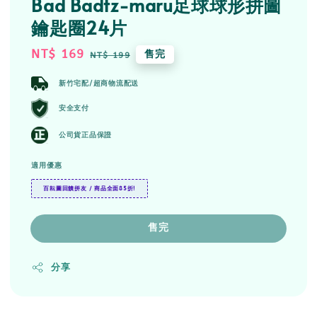
Bad Badtz-maru足球球形拼圖
鑰匙圈24片
Sale
NT$ 169
Regular
售完
NT$ 199
price
price
新竹宅配/超商物流配送
安全支付
公司貨正品保證
適用優惠
百耘圖回饋拼友 / 商品全面85折!
售完
分享