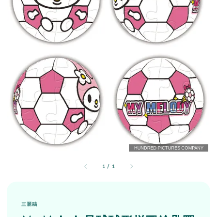
1
/
1
三麗鷗