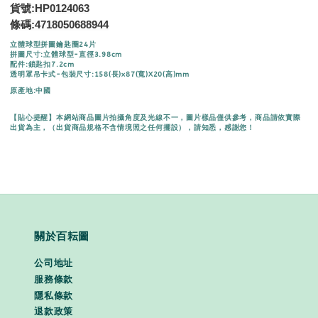
貨號:HP0124063
條碼:
4718050688944
立體球型拼圖鑰匙圈24片
拼圖尺寸:立體球型-直徑3.98cm
配件:鎖匙扣7.2cm
透明罩吊卡式-包裝尺寸:158(長)x87(寬)X20(高)mm
原產地:中國
【貼心提醒】本網站商品圖片拍攝角度及光線不一，圖片樣品僅供參考，商品請依實際
出貨為主，（出貨商品規格不含情境照之任何擺設），請知悉，感謝您！
關於百耘圖
公司地址
服務條款
隱私條款
退款政策