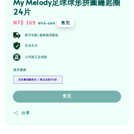
My Melody足球球形拼圖鑰匙圈
24片
Sale
NT$ 169
Regular
售完
NT$ 199
price
price
新竹宅配/超商物流配送
安全支付
公司貨正品保證
適用優惠
百耘圖回饋拼友 / 商品全面85折!
售完
分享