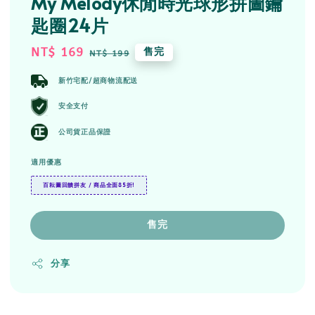
My Melody休閒時光球形拼圖鑰
匙圈24片
Sale
NT$ 169
Regular
售完
NT$ 199
price
price
新竹宅配/超商物流配送
安全支付
公司貨正品保證
適用優惠
百耘圖回饋拼友 / 商品全面85折!
售完
分享