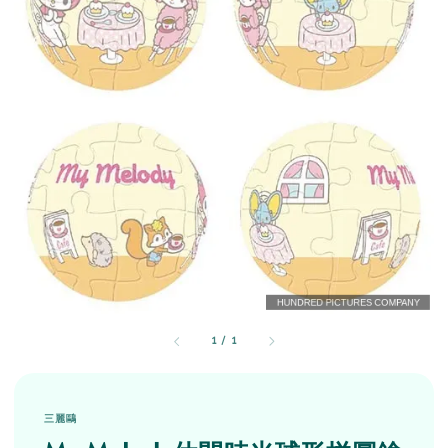
1
/
1
三麗鷗