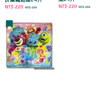
Sale
NT$ 220
Regular
Sale
NT$ 220
Regular
NT$ 259
NT$ 259
price
price
price
price
優惠