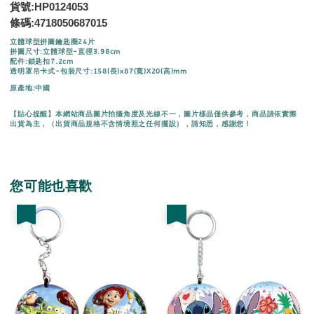
貨號:HP0124053
條碼:4718050687015
立體球型拼圖鑰匙圈24片
拼圖尺寸:立體球型-直徑3.98cm
配件:鎖匙扣7.2cm
透明罩吊卡式-包裝尺寸:158(長)x87(寬)X20(高)mm
原產地:中國
【貼心提醒】本網站商品圖片拍攝角度及光線不一，圖片樣品僅供參考，商品請依實際
出貨為主，（出貨商品規格不含情境照之任何擺設），請知悉，感謝您！
您可能也喜歡
優惠
優惠