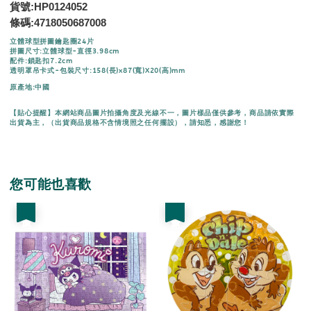
貨號:HP0124052
條碼:4718050687008
立體球型拼圖鑰匙圈24片
拼圖尺寸:立體球型-直徑3.98cm
配件:鎖匙扣7.2cm
透明罩吊卡式-包裝尺寸:158(長)x87(寬)X20(高)mm
原產地:中國
【貼心提醒】本網站商品圖片拍攝角度及光線不一，圖片樣品僅供參考，商品請依實際
出貨為主，（出貨商品規格不含情境照之任何擺設），請知悉，感謝您！
您可能也喜歡
優惠
優惠