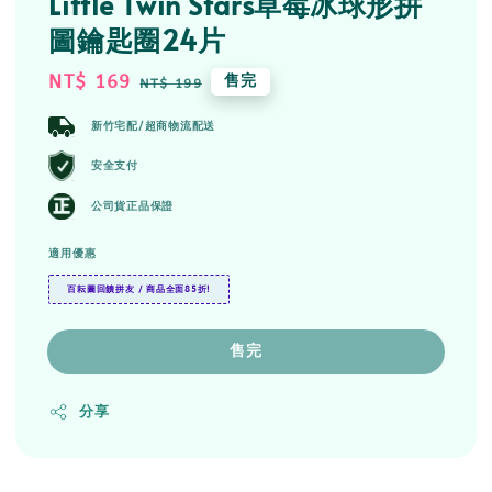
Little Twin Stars草莓冰球形拼
圖鑰匙圈24片
Sale
NT$ 169
Regular
售完
NT$ 199
price
price
新竹宅配/超商物流配送
安全支付
公司貨正品保證
適用優惠
百耘圖回饋拼友 / 商品全面85折!
售完
分享