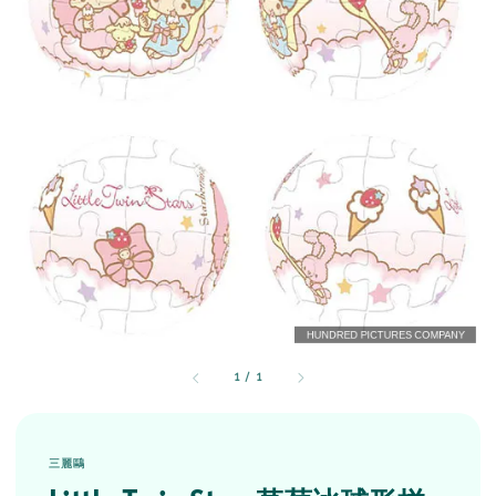
1
/
1
三麗鷗