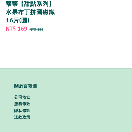
蒂蒂【甜點系列】
水果布丁拼圖磁鐵
16片(圓)
Sale
NT$ 169
Regular
NT$ 199
price
price
關於百耘圖
公司地址
服務條款
隱私條款
退款政策