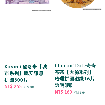
Chip an' Dale奇奇
Kuromi 酷洛米【城
蒂蒂【大臉系列】
市系列】晚安訊息
哈囉拼圖磁鐵16片-
拼圖300片
透明(圓)
Sale
NT$ 255
Regular
NT$ 300
Sale
NT$ 169
Regular
price
price
NT$ 199
price
price