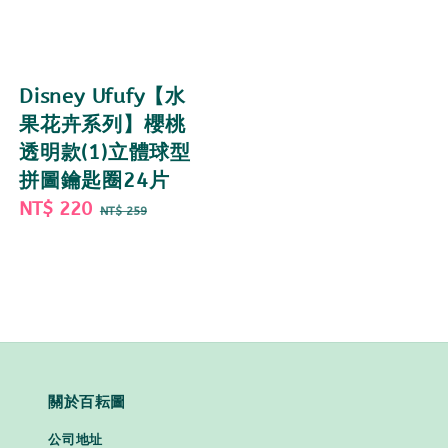
Disney Ufufy【水
果花卉系列】櫻桃
透明款(1)立體球型
拼圖鑰匙圈24片
Sale
NT$ 220
Regular
NT$ 259
price
price
關於百耘圖
公司地址