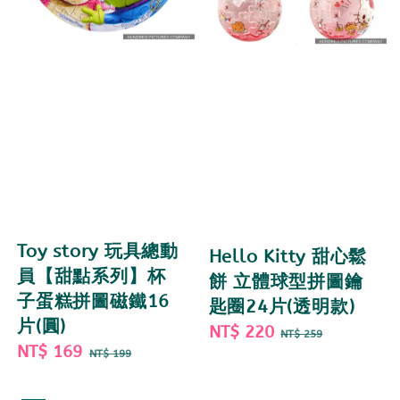
Toy story 玩具總動
Hello Kitty 甜心鬆
員【甜點系列】杯
餅 立體球型拼圖鑰
子蛋糕拼圖磁鐵16
匙圈24片(透明款)
片(圓)
Sale
NT$ 220
Regular
NT$ 259
Sale
NT$ 169
Regular
price
price
NT$ 199
price
price