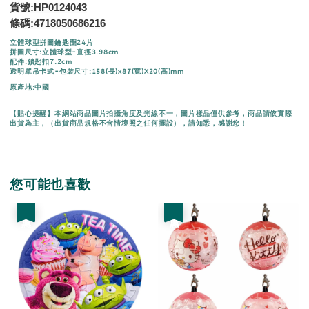
貨號:HP0124043
條碼:4718050686216
立體球型拼圖鑰匙圈24片
拼圖尺寸:立體球型-直徑3.98cm
配件:鎖匙扣7.2cm
透明罩吊卡式-包裝尺寸:158(長)x87(寬)X20(高)mm
原產地:中國
【貼心提醒】本網站商品圖片拍攝角度及光線不一，圖片樣品僅供參考，商品請依實際
出貨為主，（出貨商品規格不含情境照之任何擺設），請知悉，感謝您！
您可能也喜歡
優惠
優惠