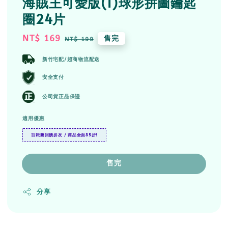
海賊王可愛版(1)球形拼圖鑰匙
圈24片
Sale
NT$ 169
Regular
售完
NT$ 199
price
price
新竹宅配/超商物流配送
安全支付
公司貨正品保證
適用優惠
百耘圖回饋拼友 / 商品全面85折!
售完
分享