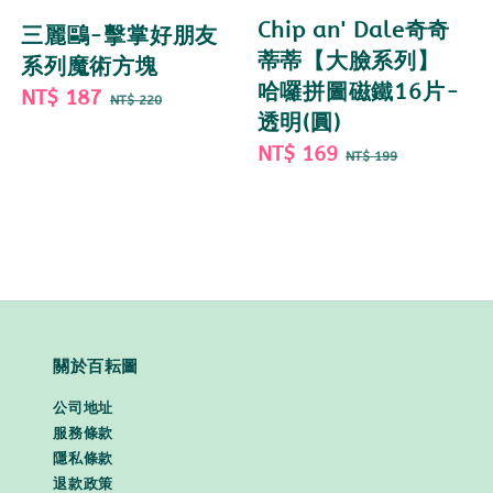
Chip an' Dale奇奇
三麗鷗-擊掌好朋友
蒂蒂【大臉系列】
系列魔術方塊
哈囉拼圖磁鐵16片-
Sale
NT$ 187
Regular
NT$ 220
透明(圓)
price
price
Sale
NT$ 169
Regular
NT$ 199
price
price
關於百耘圖
公司地址
服務條款
隱私條款
退款政策