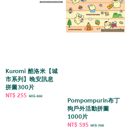
Kuromi 酷洛米【城
市系列】晚安訊息
拼圖300片
Sale
NT$ 255
Regular
NT$ 300
Pompompurin布丁
price
price
狗戶外活動拼圖
1000片
Sale
NT$ 595
Regular
NT$ 700