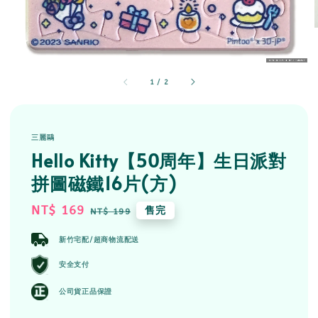
1
/
2
三麗鷗
Hello Kitty【50周年】生日派對
拼圖磁鐵16片(方)
Sale
NT$ 169
Regular
售完
NT$ 199
price
price
新竹宅配/超商物流配送
安全支付
公司貨正品保證