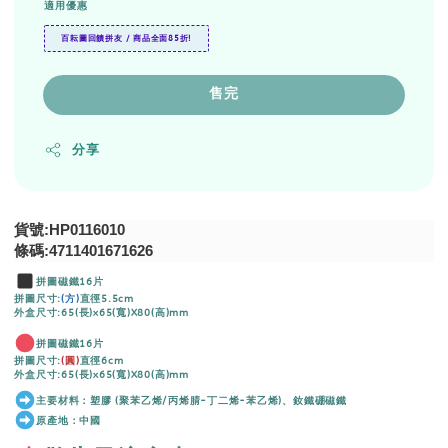
適用優惠
百耘圖回饋拼友 / 商品全面85折!
售完
分享
貨號:HP0116010
條碼:4711401671626
拼圖磁鐵16片
拼圖尺寸:
(方)
直徑5.5cm
外盒尺寸:65(長)x65(寬)X80(高)mm
拼圖磁鐵16片
拼圖尺寸:
(圓)
直徑6cm
外盒尺寸:65(長)x65(寬)X80(高)mm
主要材料：塑膠 (聚苯乙烯/丙烯腈-丁二烯-苯乙烯)、釹鐵硼磁鐵
原產地：中國