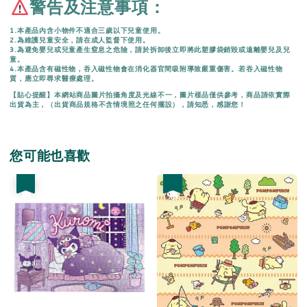
警告及注意事項：
1.本產品內含小物件不適合三歲以下兒童使用。
2.為維護兒童安全，請在成人監督下使用。
3.為避免嬰兒或兒童產生窒息之危險，請於拆卸後立即將此塑膠袋銷毀或遠離嬰兒及兒
童。
4.本產品含有磁性物，吞入磁性物會在消化器官間吸附導致嚴重傷害。若吞入磁性物
質，應立即尋求醫療處理。
【貼心提醒】本網站商品圖片拍攝角度及光線不一，圖片樣品僅供參考，商品請依實際
出貨為主，（出貨商品規格不含情境照之任何擺設），請知悉，感謝您！
您可能也喜歡
優惠
優惠