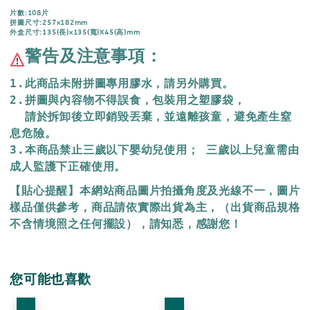
片數:108片
拼圖尺寸:257x182mm
外盒尺寸:135(長)x135(寬)X45(高)mm
警告及注意事項：
1.此商品未附拼圖專用膠水，請另外購買。
2.拼圖與內容物不得誤食，包裝用之塑膠袋，
  請於拆卸後立即銷毀丟棄，
並遠離孩童，避免產生窒
息危險。
3.本商品禁止三歲以下嬰幼兒使用； 三歲以上兒童需由
成人監護下正確使用。
【貼心提醒】本網站商品圖片拍攝角度及光線不一，圖片
樣品僅供參考，商品請依實際出貨為主，（出貨商品規格
不含情境照之任何擺設），請知悉，感謝您！
您可能也喜歡
優惠
優惠