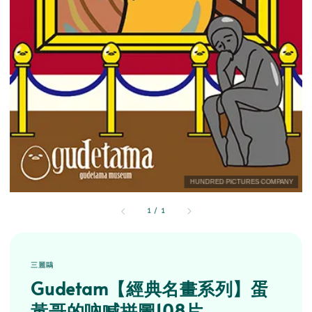
1
/
1
三麗鷗
Gudetam【經典名畫系列】蛋
黃哥的吶喊拼圖108片