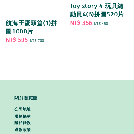
Toy story 4 玩具總
動員4(6)拼圖520片
Sale
NT$ 366
Regular
航海王蛋頭篇(1)拼
NT$ 430
price
price
圖1000片
Sale
NT$ 595
Regular
NT$ 700
price
price
關於百耘圖
公司地址
服務條款
隱私條款
退款政策