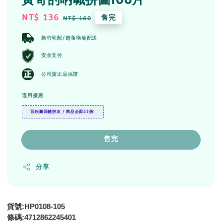
Sale
NT$ 136
Regular
售完
NT$ 160
price
price
新竹宅配/超商物流配送
安全支付
公司貨正品保證
適用優惠
百耘圖回饋拼友 / 商品全面85折!
售完
分享
貨號:HP0108-105
4712862245401
條碼: