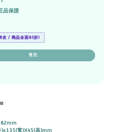
正品保證
友 / 商品全面85折!
售完
88
182mm
)x135(寬)X45(高)mm