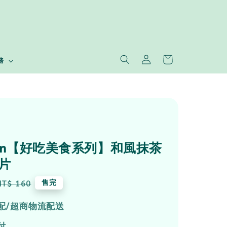
務
tam【好吃美食系列】和風抹茶
8片
Regular
售完
NT$ 160
price
配/超商物流配送
付