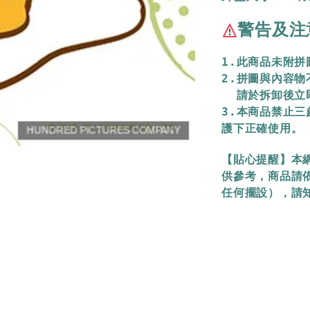
警告及注
1.此商品未附
2.拼圖與內容
  請於拆卸後
3.本商品禁止
護下正確使用。
【貼心提醒】本
供參考，商品請
任何擺設），請