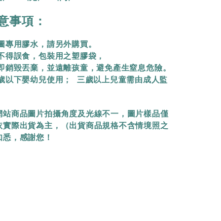
意事項：
拼圖專用膠水，請另外購買。
物不得誤食，包裝用之塑膠袋，
立即銷毀丟棄，
並遠離孩童，避免產生窒息危險。
三歲以下嬰幼兒使用； 三歲以上兒童需由成人監
網站商品圖片拍攝角度及光線不一，圖片樣品僅
依實際出貨為主，（出貨商品規格不含情境照之
知悉，感謝您！