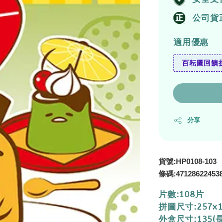
公司貨
適用優惠
百耘圖回饋拼
分享
貨號:HP0108-103
47128622453
條碼:
片數:108片
拼圖尺寸:257x
外盒尺寸:135(長