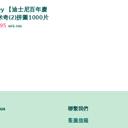
ney 【迪士尼百年慶
奇(2)拼圖1000片
595
Regular
NT$ 700
price
 us
聯繫我們
客服信箱