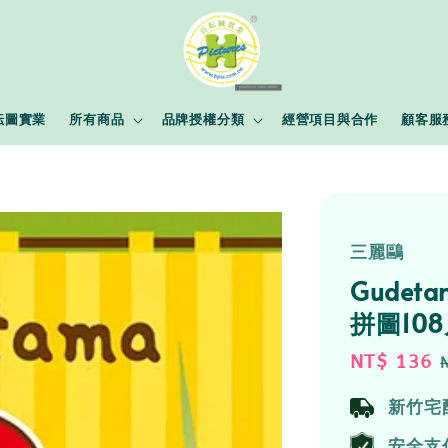
耘圖實業
所有商品
品牌授權分類
經營項目與合作
顧客服
三麗鷗
Gude
拼圖10
Sale
NT$ 136
price
新竹宅
安全支