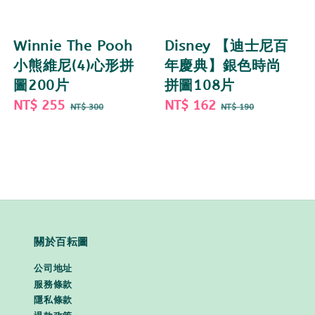
Winnie The Pooh
Disney 【迪士尼百
小熊維尼(4)心形拼
年慶典】銀色時尚
圖200片
拼圖108片
Sale
NT$ 255
Regular
Sale
NT$ 162
Regular
NT$ 300
NT$ 190
price
price
price
price
關於百耘圖
公司地址
服務條款
隱私條款