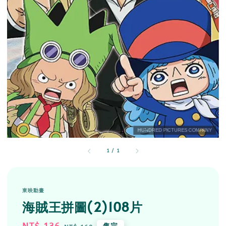
1
/
1
東映動畫
海賊王拼圖(2)108片