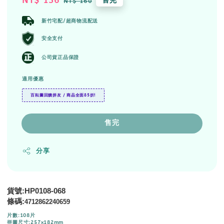
Sale
NT$ 136
Regular
售完
NT$ 160
price
price
新竹宅配/超商物流配送
安全支付
公司貨正品保證
適用優惠
百耘圖回饋拼友 / 商品全面85折!
售完
分享
貨號:HP0108-068
條碼:
4712862240659
片數:108片
拼圖尺寸:257x182mm