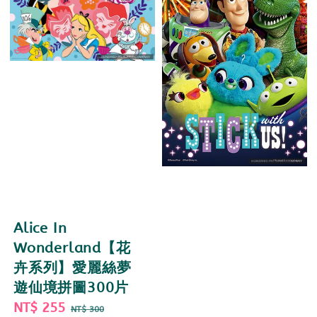
Alice In
Wonderland【花
卉系列】愛麗絲夢
遊仙境拼圖300片
Sale
NT$ 255
Regular
NT$ 300