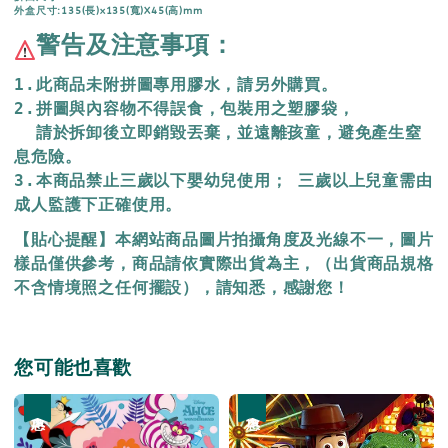
外盒尺寸:135(長)x135(寬)X45(高)mm
警告及注意事項：
1.此商品未附拼圖專用膠水，請另外購買。
2.拼圖與內容物不得誤食，包裝用之塑膠袋，
  請於拆卸後立即銷毀丟棄，
並遠離孩童，避免產生窒
息危險。
3.本商品禁止三歲以下嬰幼兒使用； 三歲以上兒童需由
成人監護下正確使用。
【貼心提醒】本網站商品圖片拍攝角度及光線不一，圖片
樣品僅供參考，商品請依實際出貨為主，（出貨商品規格
不含情境照之任何擺設），請知悉，感謝您！
您可能也喜歡
優惠
優惠