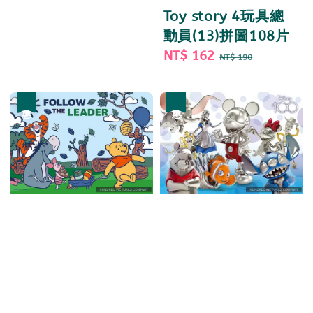
price
price
Toy story 4玩具總
動員(13)拼圖108片
Sale
NT$ 162
Regular
NT$ 190
price
price
優惠
優惠