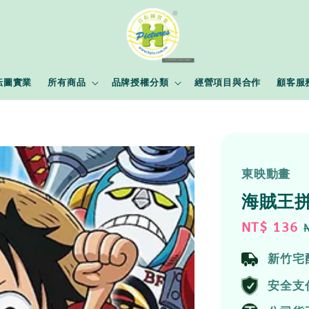
耘圖實業
所有商品
品牌授權分類
經營項目與合作
顧客服
東映動畫
海賊王拼圖
Sale
NT$ 136
price
新竹宅
安全支