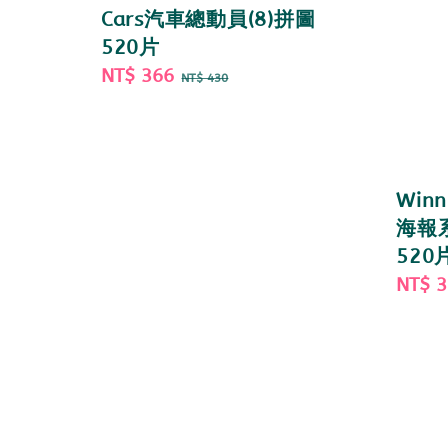
Cars汽車總動員(8)拼圖
520片
Sale
NT$ 366
Regular
NT$ 430
price
price
Winn
海報
520
Sale
NT$ 
price