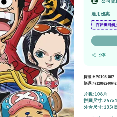
公司貨
適用優惠
百耘圖回饋拼
分享
貨號:HP0108-067
條碼:
4712862240642
片數:108片
拼圖尺寸:257x
外盒尺寸:135(長