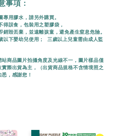
意事項：
拼圖專用膠水，請另外購買。
物不得誤食，包裝用之塑膠袋，
立即銷毀丟棄，
並遠離孩童，避免產生窒息危險。
三歲以下嬰幼兒使用； 三歲以上兒童需由成人監
網站商品圖片拍攝角度及光線不一，圖片樣品僅
依實際出貨為主，（出貨商品規格不含情境照之
知悉，感謝您！
優惠