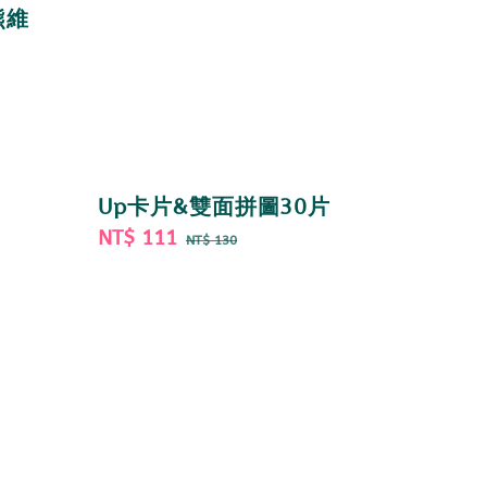
小熊維
Up卡片&雙面拼圖30片
Sale
NT$ 111
Regular
NT$ 130
price
price