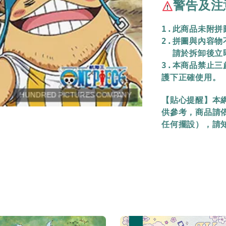
警告及注
1.此商品未附
2.拼圖與內容
  請於拆卸後
3.本商品禁止
護下正確使用。
【貼心提醒】本
供參考，商品請
任何擺設），請
優惠