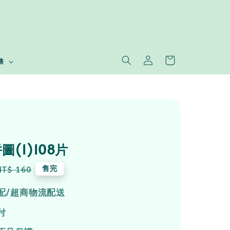
務
(1)108片
Regular
售完
NT$ 160
price
配/超商物流配送
付