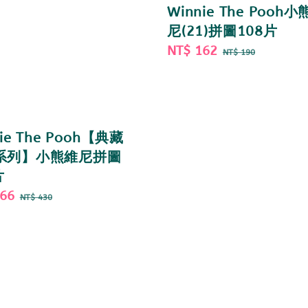
Winnie The Pooh
尼(21)拼圖108片
Sale
NT$ 162
Regular
NT$ 190
price
price
ie The Pooh【典藏
系列】小熊維尼拼圖
片
366
Regular
NT$ 430
price