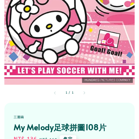
1
/
1
三麗鷗
My Melody足球拼圖108片