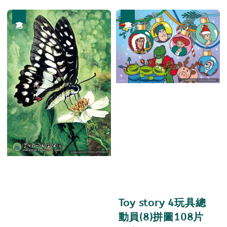
優惠
優惠
Toy story 4玩具總
動員(8)拼圖108片