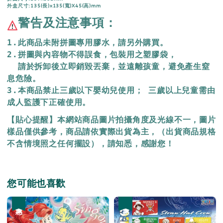
外盒尺寸:135(長)x135(寬)X45(高)mm
警告及注意事項：
1.此商品未附拼圖專用膠水，請另外購買。
2.拼圖與內容物不得誤食，包裝用之塑膠袋，
  請於拆卸後立即銷毀丟棄，
並遠離孩童，避免產生窒
息危險。
3.本商品禁止三歲以下嬰幼兒使用； 三歲以上兒童需由
成人監護下正確使用。
【貼心提醒】本網站商品圖片拍攝角度及光線不一，圖片
樣品僅供參考，商品請依實際出貨為主，（出貨商品規格
不含情境照之任何擺設），請知悉，感謝您！
您可能也喜歡
優惠
優惠