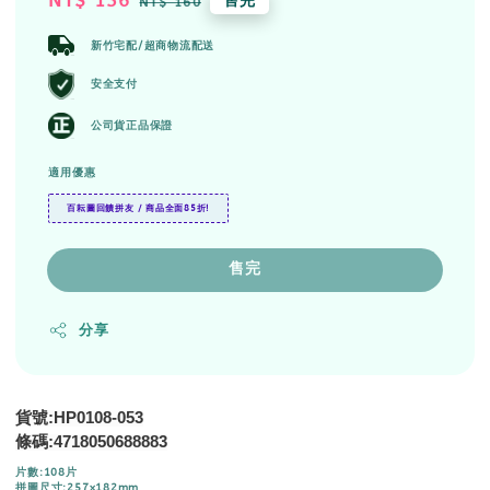
Sale
NT$ 136
Regular
售完
NT$ 160
price
price
新竹宅配/超商物流配送
安全支付
公司貨正品保證
適用優惠
百耘圖回饋拼友 / 商品全面85折!
售完
分享
貨號:HP0108-053
4718050688883
條碼:
片數:108片
拼圖尺寸:257x182mm