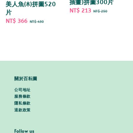
插畫)拼圖300片
美人魚(8)拼圖520
Sale
NT$ 213
Regular
片
NT$ 250
price
price
Sale
NT$ 366
Regular
NT$ 430
price
price
關於百耘圖
公司地址
服務條款
隱私條款
退款政策
Follow us