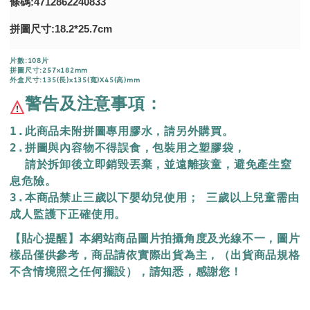
條碼:4712862240833
拼圖尺寸:18.2*25.7cm
片數:108片
拼圖尺寸:257x182mm
外盒尺寸:135(長)x135(寬)X45(高)mm
警告及注意事項：
1.此商品未附拼圖專用膠水，請另外購買。
2.拼圖與內容物不得誤食，包裝用之塑膠袋，
  請於拆卸後立即銷毀丟棄，
並遠離孩童，避免產生窒
息危險。
3.本商品禁止三歲以下嬰幼兒使用； 三歲以上兒童需由
成人監護下正確使用。
【貼心提醒】本網站商品圖片拍攝角度及光線不一，圖片
樣品僅供參考，商品請依實際出貨為主，（出貨商品規格
不含情境照之任何擺設），請知悉，感謝您！