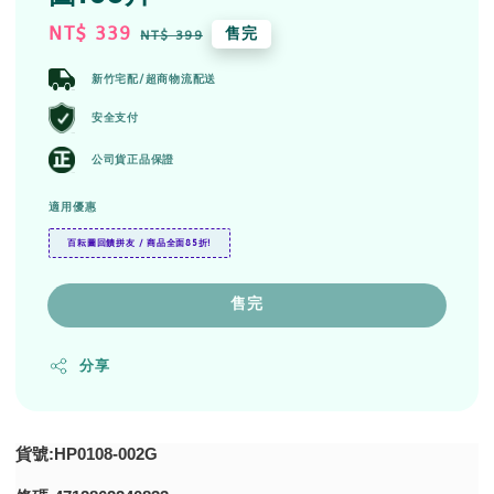
Sale
NT$ 339
Regular
售完
NT$ 399
price
price
新竹宅配/超商物流配送
安全支付
公司貨正品保證
適用優惠
百耘圖回饋拼友 / 商品全面85折!
售完
分享
貨號:HP0108-002G