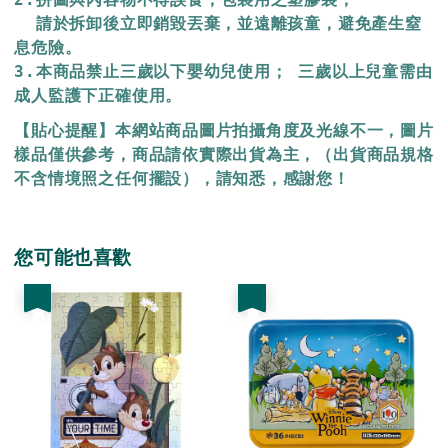
  請於拆卸後立即銷毀丟棄，
並遠離孩童，避免產生窒
息危險。
3.本商品禁止三歲以下嬰幼兒使用； 三歲以上兒童需由
成人監護下正確使用。
【貼心提醒】本網站商品圖片拍攝角度及光線不一，圖片
樣品僅供參考，商品請依實際出貨為主，（出貨商品規格
不含情境照之任何擺設），請知悉，感謝您！
您可能也喜歡
優惠
優惠