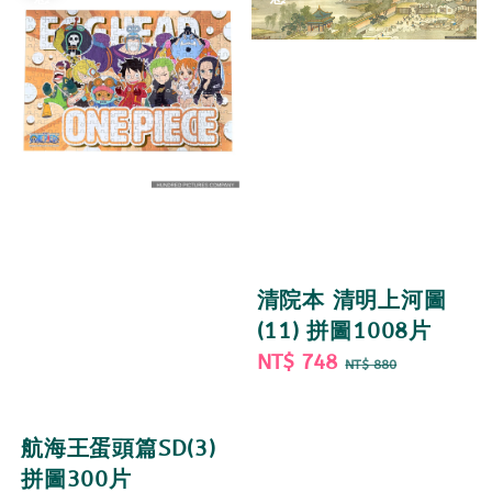
清院本 清明上河圖
(11) 拼圖1008片
Sale
NT$ 748
Regular
NT$ 880
price
price
航海王蛋頭篇SD(3)
拼圖300片