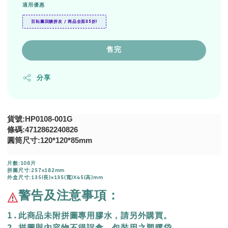
適用優惠
百耘圖回饋拼友 / 商品全面85折!
售完
分享
貨號:HP0108-001G
條碼:4712862240826
圓筒尺寸:120*120*85mm
片數:108片
拼圖尺寸:257x182mm
外盒尺寸:135(長)x135(寬)X45(高)mm
警告及注意事項：
1.此商品未附拼圖專用膠水，請另外購買。
2.拼圖與內容物不得誤食，包裝用之塑膠袋，