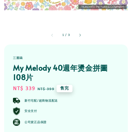
1
/
3
三麗鷗
My Melody 40週年燙金拼圖
108片
Sale
NT$ 339
Regular
售完
NT$ 399
price
price
新竹宅配/超商物流配送
安全支付
公司貨正品保證