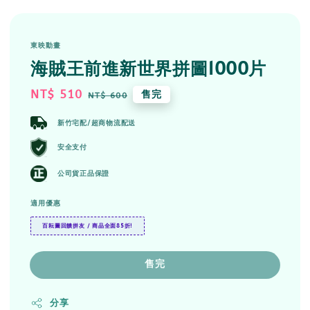
東映動畫
海賊王前進新世界拼圖1000片
Sale
NT$ 510
Regular
售完
NT$ 600
price
price
新竹宅配/超商物流配送
安全支付
公司貨正品保證
適用優惠
百耘圖回饋拼友 / 商品全面85折!
售完
分享