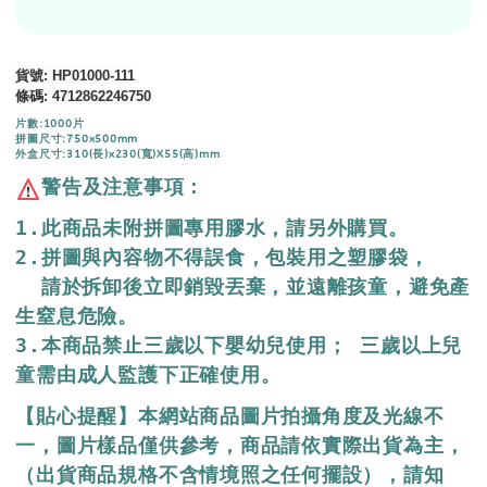
貨號
: HP01000-111
條碼
:
4712862246750
片數:1000片
拼圖尺寸:750x500mm
外盒尺寸:310(長)x230(寬)X55(高)mm
警告及注意事項：
1.此商品未附拼圖專用膠水，請另外購買。

2.拼圖與內容物不得誤食，包裝用之塑膠袋，

  請於拆卸後立即銷毀丟棄，並遠離孩童，避免產
生窒息危險。

3.本商品禁止三歲以下嬰幼兒使用； 三歲以上兒
童需由成人監護下正確使用。
【貼心提醒】本網站商品圖片拍攝角度及光線不
一，圖片樣品僅供參考，商品請依實際出貨為主，
（出貨商品規格不含情境照之任何擺設），請知