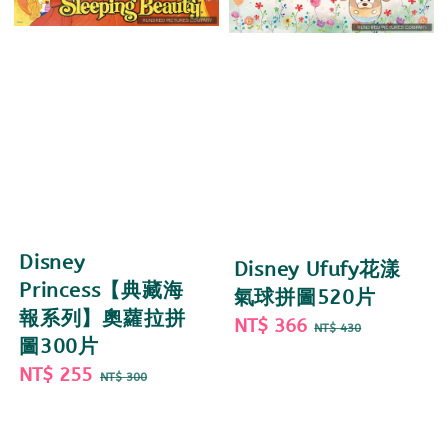
Disney
Disney Ufufy花漾
Princess【典藏海
氣球拼圖520片
報系列】奧蘿拉拼
Sale
NT$ 366
Regular
NT$ 430
圖300片
price
price
Sale
NT$ 255
Regular
NT$ 300
price
price