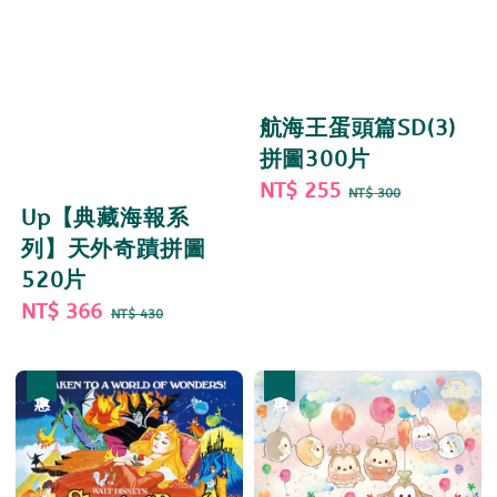
航海王蛋頭篇SD(3)
拼圖300片
Sale
NT$ 255
Regular
NT$ 300
Up【典藏海報系
price
price
列】天外奇蹟拼圖
520片
Sale
NT$ 366
Regular
NT$ 430
price
price
優惠
優惠