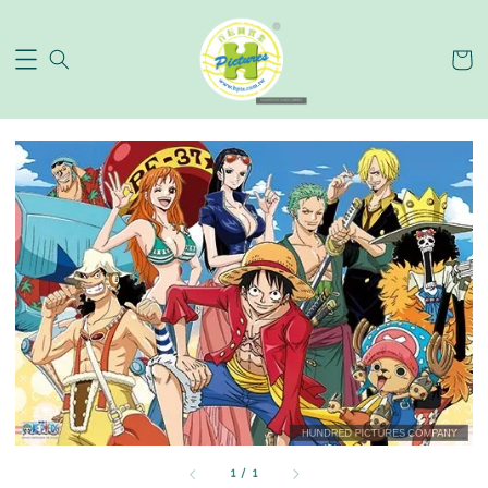
1
/
1