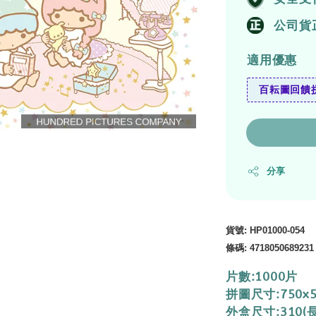
公司貨
適用優惠
百耘圖回饋拼
分享
貨號
:
HP01000-054
條碼
:
4718050689231
片數:1000片
拼圖尺寸:750x
外盒尺寸:310(長