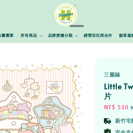
耘圖實業
所有商品
品牌授權分類
經營項目與合作
顧客服
三麗鷗
Little
片
Sale
NT$ 510
price
新竹宅
安全支