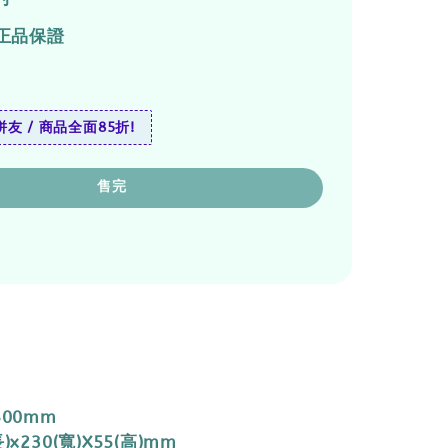
正品保證
友 / 商品全面85折!
售完
500mm
)x230(寬)X55(高)mm