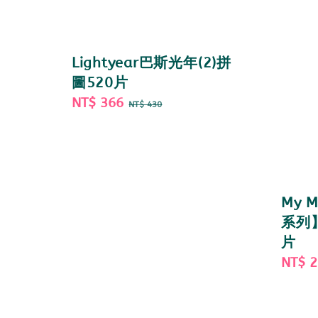
Lightyear巴斯光年(2)拼
圖520片
Sale
NT$ 366
Regular
NT$ 430
price
price
My 
系列
片
Sale
NT$ 
price