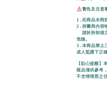
警告及注意
1.此商品未附
2.拼圖與內容
  請於拆卸後立即銷毀丟棄，並遠離孩童，避免產生窒息
危險。

3.本商品禁止
成人監護下正
【貼心提醒】
樣品僅供參考
不含情境照之