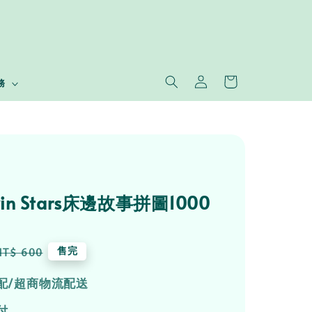
務
 Twin Stars床邊故事拼圖1000
Regular
售完
NT$ 600
price
配/超商物流配送
付