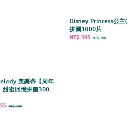
Disney Princess公主(
拼圖1000片
Sale
NT$ 595
Regular
NT$ 700
price
price
Melody 美樂蒂【周年
】甜蜜回憶拼圖300
255
Regular
NT$ 300
price