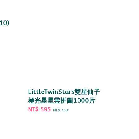
10)
LittleTwinStars雙星仙子
極光星星雲拼圖1000片
Sale
NT$ 595
Regular
NT$ 700
price
price