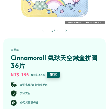
1
/
7
三麗鷗
Cinnamoroll 氣球天空鐵盒拼圖
36片
Sale
NT$ 136
Regular
優惠
NT$ 160
price
price
新竹宅配/超商物流配送
安全支付
公司貨正品保證