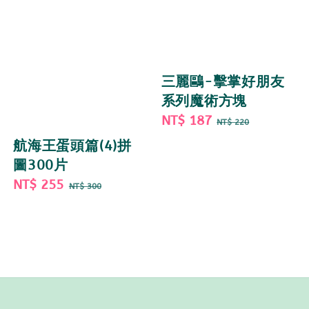
三麗鷗-擊掌好朋友
系列魔術方塊
Sale
NT$ 187
Regular
NT$ 220
price
price
航海王蛋頭篇(4)拼
圖300片
Sale
NT$ 255
Regular
NT$ 300
price
price