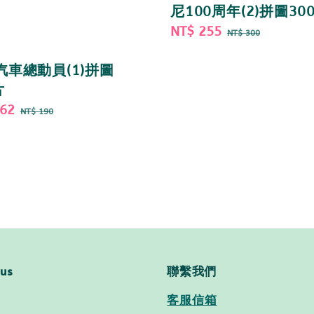
尼100周年(2)拼圖30
Sale
NT$ 255
Regular
NT$ 300
price
price
s汽車總動員(1)拼圖
片
162
Regular
NT$ 190
price
 us
聯繫我們
客服信箱