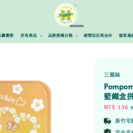
耘圖實業
所有商品
品牌授權分類
經營項目與合作
顧客服
三麗鷗
Pomp
籃鐵盒拼
Sale
NT$ 136
price
新竹宅
安全支