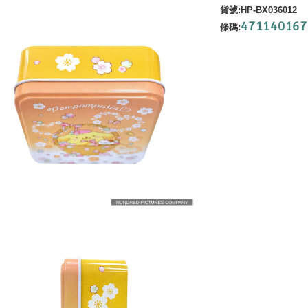
貨號
:HP-BX036012
471140167
條碼
: