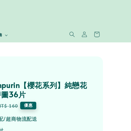
務
ompurin【櫻花系列】純戀花
圖36片
Regular
優惠
NT$ 160
price
配/超商物流配送
付