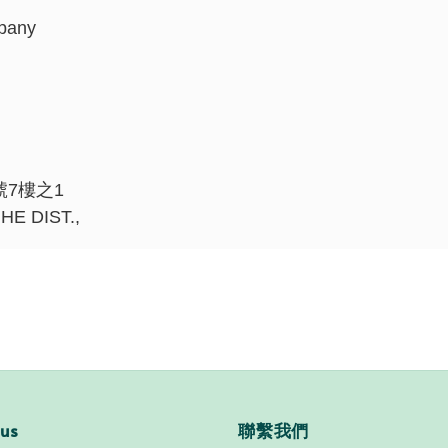
pany
號
7
樓之
1
E DIST.,
 us
聯繫我們