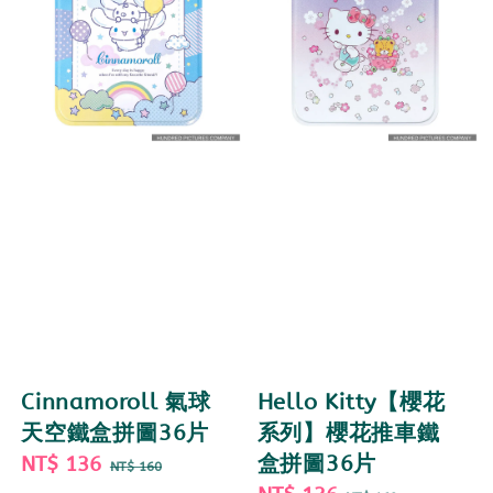
Cinnamoroll 氣球
Hello Kitty【櫻花
天空鐵盒拼圖36片
系列】櫻花推車鐵
Sale
NT$ 136
Regular
盒拼圖36片
NT$ 160