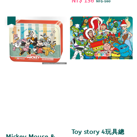
price
price
Sale
NT$ 136
Regular
NT$ 160
price
price
優惠
優惠
Toy story 4玩具總
Mickey Mouse &