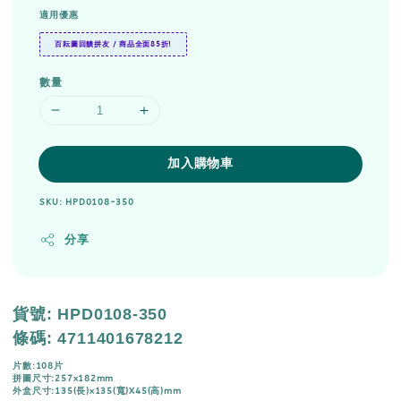
適用優惠
百耘圖回饋拼友 / 商品全面85折!
數量
加入購物車
SKU: HPD0108-350
分享
貨號
: HPD0108-350
條碼
: 4711401678212
片數:108片
拼圖尺寸:257x182mm
外盒尺寸:135(長)x135(寬)X45(高)mm