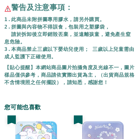
警告及注意事項：
1.此商品未附拼圖專用膠水，請另外購買。
2.拼圖與內容物不得誤食，包裝用之塑膠袋，
  請於拆卸後立即銷毀丟棄，
並遠離孩童，避免產生窒
息危險。
3.本商品禁止三歲以下嬰幼兒使用； 三歲以上兒童需由
成人監護下正確使用。
【貼心提醒】本網站商品圖片拍攝角度及光線不一，圖片
樣品僅供參考，商品請依實際出貨為主，（出貨商品規格
不含情境照之任何擺設），請知悉，感謝您！
您可能也喜歡
優惠
優惠