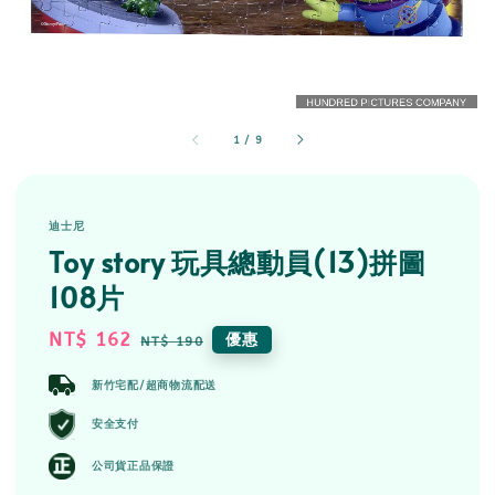
1
/
9
迪士尼
Toy story 玩具總動員(13)拼圖
108片
Sale
NT$ 162
Regular
優惠
NT$ 190
price
price
新竹宅配/超商物流配送
安全支付
公司貨正品保證