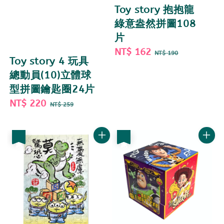
Toy story 抱抱龍
綠意盎然拼圖108
片
Sale
NT$ 162
Regular
NT$ 190
Toy story 4 玩具
price
price
總動員(10)立體球
型拼圖鑰匙圈24片
Sale
NT$ 220
Regular
NT$ 259
price
price
優惠
優惠