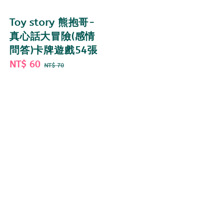
Toy story 熊抱哥-
真心話大冒險(感情
問答)卡牌遊戲54張
Sale
NT$ 60
Regular
NT$ 70
price
price