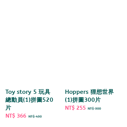
Toy story 5 玩具
Hoppers 狸想世界
總動員(1)拼圖520
(1)拼圖300片
片
Sale
NT$ 255
Regular
NT$ 300
Sale
NT$ 366
Regular
price
price
NT$ 430
price
price