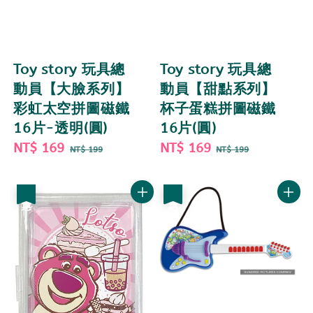
Toy story 玩具總
Toy story 玩具總
動員【大臉系列】
動員【甜點系列】
彩虹太空拼圖磁鐵
杯子蛋糕拼圖磁鐵
16片-透明(圓)
16片(圓)
Sale
NT$ 169
Regular
Sale
NT$ 169
Regular
NT$ 199
NT$ 199
price
price
price
price
優惠
優惠