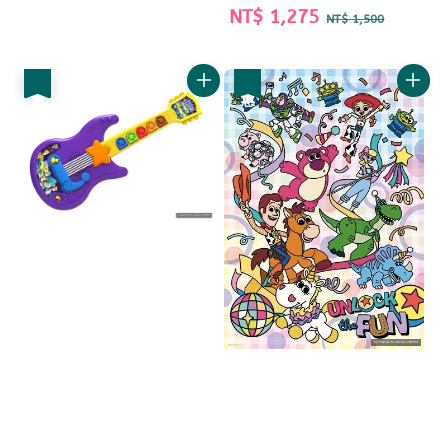
Sale
NT$ 1,275
Regular
NT$ 1,500
price
price
優惠
優惠