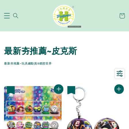
最新夯推薦~皮克斯
最新夯推薦~玩具總動員&貍想世界
優惠
優惠