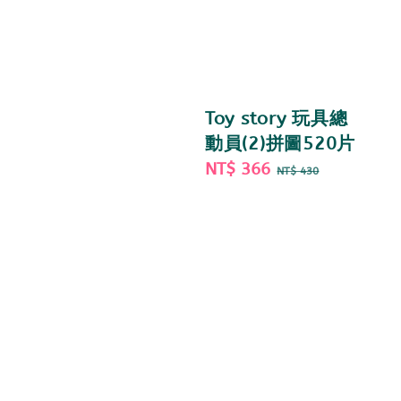
Toy story 玩具總
動員(2)拼圖520片
Sale
NT$ 366
Regular
NT$ 430
price
price