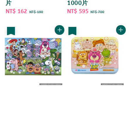
片
1000片
Sale
NT$ 162
Regular
Sale
NT$ 595
Regular
NT$ 190
NT$ 700
price
price
price
price
優惠
優惠