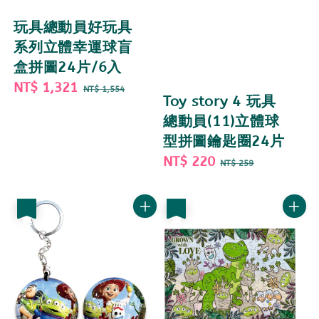
玩具總動員好玩具
系列立體幸運球盲
盒拼圖24片/6入
Sale
NT$ 1,321
Regular
NT$ 1,554
Toy story 4 玩具
price
price
總動員(11)立體球
型拼圖鑰匙圈24片
Sale
NT$ 220
Regular
NT$ 259
price
price
優惠
優惠