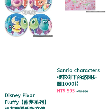
Sanrio characters
櫻花樹下的悠閒拼
圖1000片
Sale
NT$ 595
Regular
NT$ 700
Disney Pixar
price
price
Fluffy【甜夢系列】