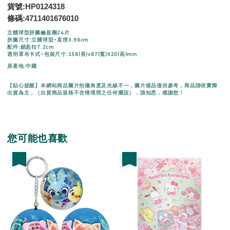
貨號:HP0124318
條碼:
4711401676010
立體球型拼圖鑰匙圈24片
拼圖尺寸:立體球型-直徑3.98cm
配件:鎖匙扣7.2cm
透明罩吊卡式-包裝尺寸:158(長)x87(寬)X20(高)mm
原產地:中國
【貼心提醒】本網站商品圖片拍攝角度及光線不一，圖片樣品僅供參考，商品請依實際
出貨為主，（出貨商品規格不含情境照之任何擺設），請知悉，感謝您！
您可能也喜歡
優惠
優惠