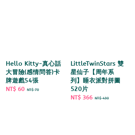
Hello Kitty-真心話
LittleTwinStars 雙
大冒險(感情問答)卡
星仙子【周年系
牌遊戲54張
列】睡衣派對拼圖
Sale
NT$ 60
Regular
520片
NT$ 70
price
price
Sale
NT$ 366
Regular
NT$ 430
price
price