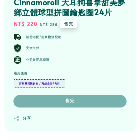
Cinnamoroll 大耳狗喜拿甜美夢
鄉立體球型拼圖鑰匙圈24片
Sale
NT$ 220
Regular
售完
NT$ 259
price
price
新竹宅配/超商物流配送
安全支付
公司貨正品保證
適用優惠
百耘圖回饋拼友 / 商品全面85折!
售完
分享