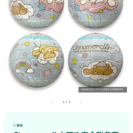
1
/
1
三麗鷗