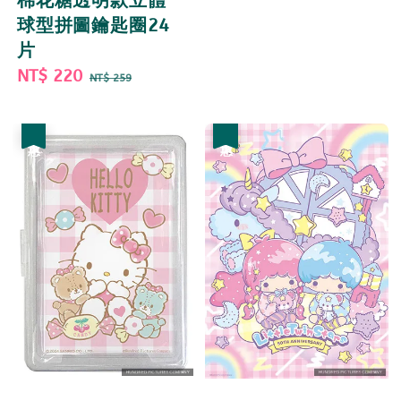
棉花糖透明款立體
球型拼圖鑰匙圈24
片
Sale
NT$ 220
Regular
NT$ 259
price
price
優惠
優惠