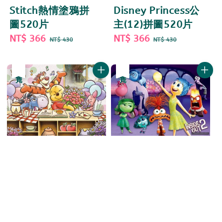
Stitch熱情塗鴉拼
Disney Princess公
圖520片
主(12)拼圖520片
Sale
NT$ 366
Regular
Sale
NT$ 366
Regular
NT$ 430
NT$ 430
price
price
price
price
優惠
售完
優惠
售完