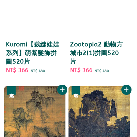
Kuromi【裁縫娃娃
Zootopia2 動物方
系列】萌紫髮飾拼
城市2(1)拼圖520
圖520片
片
Sale
NT$ 366
Regular
Sale
NT$ 366
Regular
NT$ 430
NT$ 430
price
price
price
price
優惠
優惠