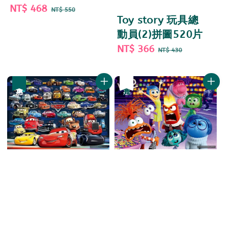
Sale
NT$ 468
Regular
NT$ 550
Toy story 玩具總
price
price
動員(2)拼圖520片
Sale
NT$ 366
Regular
NT$ 430
price
price
優惠
優惠
售完