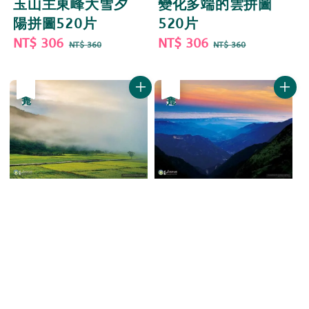
玉山主東峰大雪夕
變化多端的雲拼圖
陽拼圖520片
520片
Sale
NT$ 306
Regular
Sale
NT$ 306
Regular
NT$ 360
NT$ 360
price
price
price
price
優惠
售完
優惠
售完