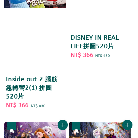
DISNEY IN REAL
LIFE拼圖520片
Sale
NT$ 366
Regular
NT$ 430
price
price
Inside out 2 腦筋
急轉彎2(1) 拼圖
520片
Sale
NT$ 366
Regular
NT$ 430
price
price
優惠
優惠