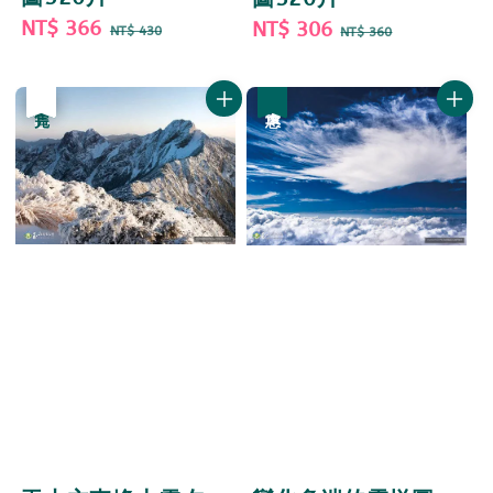
Sale
NT$ 366
Regular
Sale
NT$ 306
Regular
NT$ 430
NT$ 360
price
price
price
price
優惠
售完
優惠