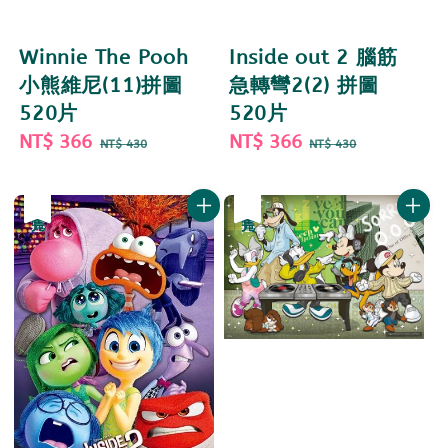
Winnie The Pooh
Inside out 2 腦筋
小熊維尼(11)拼圖
急轉彎2(2) 拼圖
520片
520片
Sale
NT$ 366
Regular
Sale
NT$ 366
Regular
NT$ 430
NT$ 430
price
price
price
price
優惠
售完
優惠
售完