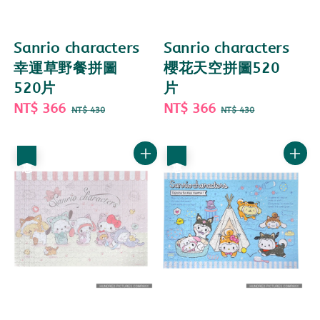
Sanrio characters
Sanrio characters
幸運草野餐拼圖
櫻花天空拼圖520
520片
片
Sale
NT$ 366
Regular
Sale
NT$ 366
Regular
NT$ 430
NT$ 430
price
price
price
price
優惠
優惠