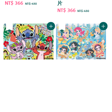
Sale
NT$ 366
Regular
片
NT$ 430
price
price
Sale
NT$ 366
Regular
NT$ 430
price
price
優惠
售完
優惠
售完