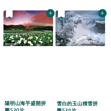
price
price
price
price
優惠
售完
優惠
售完
陽明山海芋盛開拼
雪白的玉山積雪拼
圖520片
圖520片