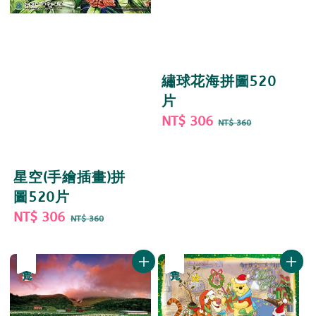
繡球花海拼圖520
片
Sale
NT$ 306
Regular
NT$ 360
price
price
星空(手繪插畫)拼
圖520片
Sale
NT$ 306
Regular
NT$ 360
price
price
優惠
售完
優惠
售完