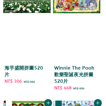
海芋盛開拼圖520
Winnie The Pooh
片
歡樂聖誕夜光拼圖
Sale
NT$ 306
Regular
520片
NT$ 360
price
price
Sale
NT$ 468
Regular
NT$ 550
price
price
優惠
售完
優惠