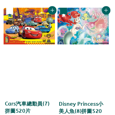
price
price
優惠
售完
優惠
Cars汽車總動員(7)
Disney Princess小
拼圖520片
美人魚(8)拼圖520