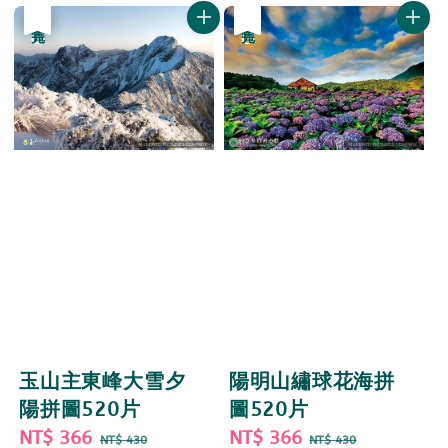
優惠
售完
優惠
售完
玉山主東峰大雪夕
陽明山繡球花海拼
陽拼圖520片
圖520片
Sale
NT$ 366
Regular
Sale
NT$ 366
Regular
NT$ 430
NT$ 430