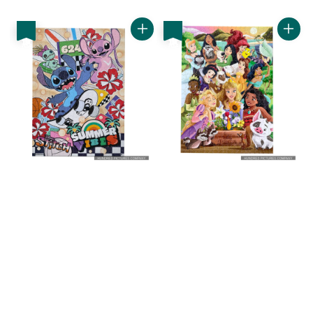
price
price
price
price
優惠
優惠