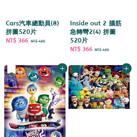
Cars汽車總動員(8)
Inside out 2 腦筋
拼圖520片
急轉彎2(4) 拼圖
Sale
NT$ 366
Regular
520片
NT$ 430
price
price
Sale
NT$ 366
Regular
NT$ 430
price
price
優惠
售完
優惠