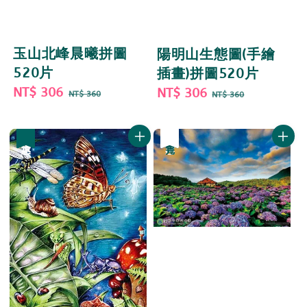
玉山北峰晨曦拼圖
陽明山生態圖(手繪
520片
插畫)拼圖520片
Sale
NT$ 306
Regular
Sale
NT$ 306
Regular
NT$ 360
NT$ 360
price
price
price
price
優惠
優惠
售完