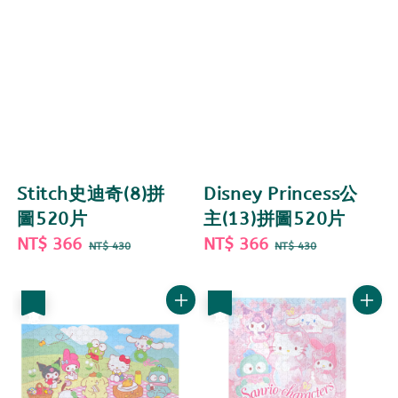
Stitch史迪奇(8)拼
Disney Princess公
圖520片
主(13)拼圖520片
Sale
NT$ 366
Regular
Sale
NT$ 366
Regular
NT$ 430
NT$ 430
price
price
price
price
優惠
優惠