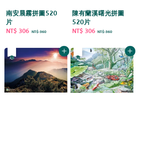
南安晨霧拼圖520
陳有蘭溪曙光拼圖
片
520片
Sale
NT$ 306
Regular
Sale
NT$ 306
Regular
NT$ 360
NT$ 360
price
price
price
price
優惠
售完
優惠
售完