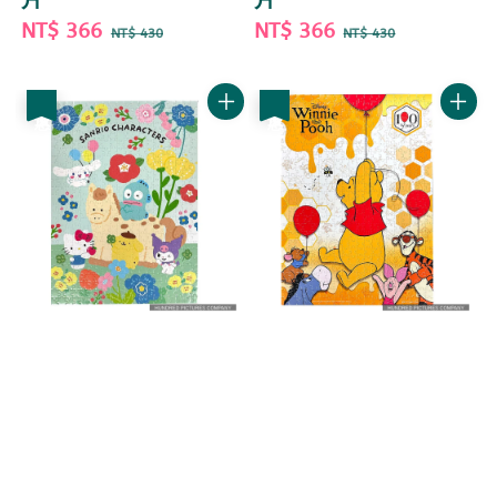
Sale
NT$ 366
Regular
Sale
NT$ 366
Regular
NT$ 430
NT$ 430
price
price
price
price
優惠
優惠